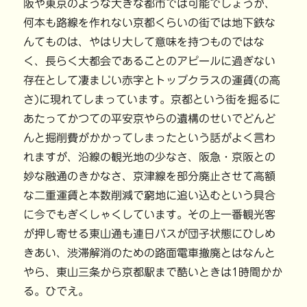
阪や東京のような大きな都市では可能でしょうが、
何本も路線を作れない京都くらいの街では地下鉄な
んてものは、やはり大して意味を持つものではな
く、長らく大都会であることのアピールに過ぎない
存在として凄まじい赤字とトップクラスの運賃(の高
さ)に現れてしまっています。京都という街を掘るに
あたってかつての平安京やらの遺構のせいでどんど
んと掘削費がかかってしまったという話がよく言わ
れますが、沿線の観光地の少なさ、阪急・京阪との
妙な融通のきかなさ、京津線を部分廃止させて高額
な二重運賃と本数削減で窮地に追い込むという具合
に今でもぎくしゃくしています。その上一番観光客
が押し寄せる東山通も連日バスが団子状態にひしめ
きあい、渋滞解消のための路面電車撤廃とはなんと
やら、東山三条から京都駅まで酷いときは1時間かか
る。ひでえ。