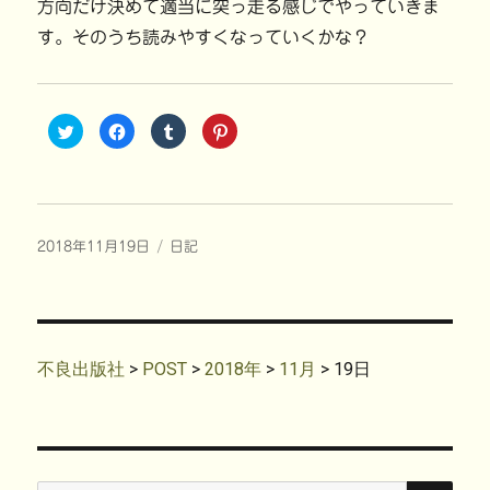
方向だけ決めて適当に突っ走る感じでやっていきま
す。そのうち読みやすくなっていくかな？
ク
F
ク
ク
リ
a
リ
リ
ッ
c
ッ
ッ
ク
e
ク
ク
し
b
し
し
て
o
て
て
T
o
T
P
w
k
u
i
i
で
m
n
投
カ
2018年11月19日
t
共
日記
b
t
t
有
l
e
稿
テ
e
す
r
r
r
る
で
e
日:
ゴ
で
に
共
s
共
は
リ
有
t
有
ク
(
で
ー
(
リ
新
共
新
ッ
し
有
し
ク
い
(
不良出版社
>
POST
>
2018年
>
11月
>
19日
い
し
ウ
新
ウ
て
ィ
し
ィ
く
ン
い
ン
だ
ド
ウ
ド
さ
ウ
ィ
ウ
い
で
ン
で
(
開
ド
開
新
き
ウ
き
し
ま
で
検