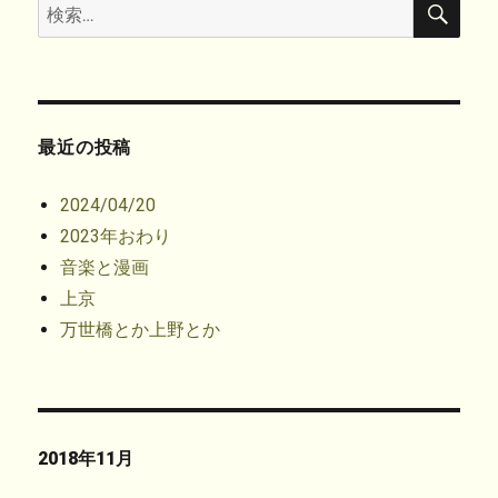
検
ま
い
す
開
索
す
ウ
)
き
索:
)
ィ
ま
ン
す
ド
)
ウ
で
開
き
ま
す
最近の投稿
)
2024/04/20
2023年おわり
音楽と漫画
上京
万世橋とか上野とか
2018年11月