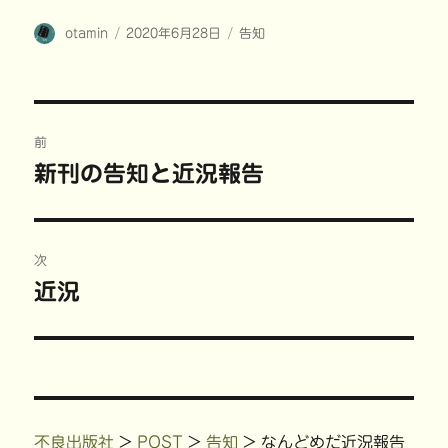
w
k
u
i
i
で
m
n
投
投
カ
otamin
t
共
2020年6月28日
b
t
告知
t
有
l
e
稿
稿
テ
e
す
r
r
r
る
で
e
者
日:
ゴ
で
に
共
s
共
は
有
t
リ
有
ク
(
で
ー
(
リ
新
共
投
新
ッ
し
有
し
ク
い
(
前
い
し
ウ
新
稿
ウ
て
ィ
し
新刊の告知と近況報告
前
ィ
く
ン
い
ン
だ
ド
ウ
の
ド
さ
ウ
ィ
ナ
ウ
い
で
ン
で
(
開
ド
投
開
新
き
ウ
ビ
き
し
ま
で
稿:
次
ま
い
す
開
す
ウ
)
き
)
ィ
ま
ゲ
近況
次
ン
す
ド
)
の
ウ
ー
で
開
投
き
ま
シ
稿:
す
)
ョ
不良出版社
>
POST
>
告知
>
なんどめだ近況報告