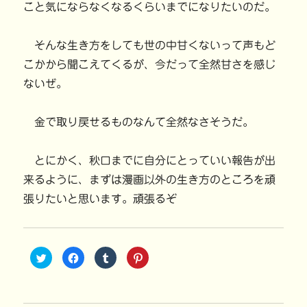
こと気にならなくなるくらいまでになりたいのだ。
そんな生き方をしても世の中甘くないって声もど
こかから聞こえてくるが、今だって全然甘さを感じ
ないぜ。
金で取り戻せるものなんて全然なさそうだ。
とにかく、秋口までに自分にとっていい報告が出
来るように、まずは漫画以外の生き方のところを頑
張りたいと思います。頑張るぞ
ク
F
ク
ク
リ
a
リ
リ
ッ
c
ッ
ッ
ク
e
ク
ク
し
b
し
し
て
o
て
て
T
o
T
P