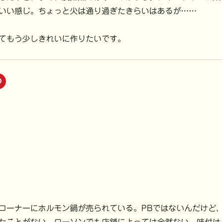
いい感じ。ちょっと火は通り過ぎたきらいはあるが……
てもう少しきれいに作りたいです。
ク
リ
ッ
ク
し
て
P
i
n
t
e
r
e
s
t
で
共
有
(
新
し
い
ーナーにホルモン鍋が売られている。PBではないんだけど
ウ
ィ