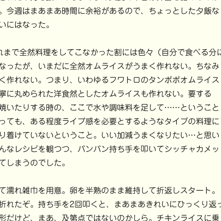
ド
ウ
。今週はまあまあ時間に余裕があるので、ちょっとした夕飯な
で
開
いにはなった。
き
ま
す
)
まで全然料理をしてこなかった割には色々（自分で食べる分
なったが、いまだに全然オムライスがうまく作れない。ちなみ
く作れない。つまり、いわゆるフワトロのタンポポオムライス
寧に丸められた洋食然としたオムライスも作れない。要する
焼いたりする時の、ここで水や調味料を足して……ということ
っても、ある程度ライブ感を必要とするようなタイプの料理に
り着けていないということ。いい加減うまくなりたい…と思い
んなレシピを観つつ、バンバン持ち手を叩いてシッチャカメッ
てしまうのでした。
て濡れ雑巾を用意。卵を半熟のまま維持して折返しスタート。
折れたぞ。持ち手を2回叩くと、まあまあきれいにひっくり返
形だけど、まあ、及第点ではないのかしら。チキンライスに乗