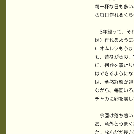
日:
で
(
開
テ
開
新
き
精一杯な日も多い
ゴ
き
し
ま
ま
い
す
ら毎日作れるくら
リ
す
ウ
)
)
ィ
ー
ン
ド
ウ
3年経って、それ
で
開
は）作れるように
き
ま
にオムレツもうま
す
)
も、昔ながらの丁
に、何かを煮たり
はできるようにな
は、全然経験が辿
ながら。毎回いろ
チャカに卵を崩し
今回は落ち着い
お、意外とうまく
た。なんだか長方