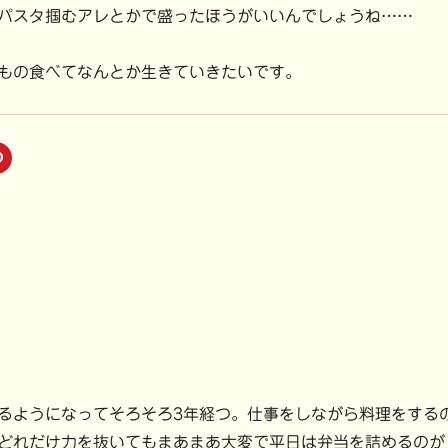
)
パスタ掴むアレとかで盛ったほうがいいんでしょうね……
もの食べてなんとか生きていきたいです。
ク
リ
ッ
ク
し
て
P
i
n
t
e
r
e
s
t
で
共
有
(
新
し
い
ようになってそろそろ3年経つ。仕事をしながら料理をする
ウ
ィ
どれだけ力を抜いてもまあまあ大変で平日は弁当を詰めるのが
ン