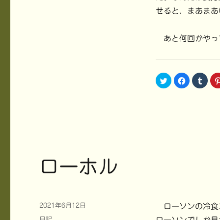
せると、まあまあ
あと何回かやっ
ク
F
ク
リ
a
リ
ッ
c
ッ
ク
e
ク
し
b
し
て
o
て
T
o
T
w
k
u
i
で
m
t
共
b
t
有
l
e
す
r
r
る
で
で
に
共
ローホル
共
は
有
有
ク
(
(
リ
新
新
ッ
し
し
ク
い
い
し
ウ
ウ
て
ィ
ィ
く
ン
投
2021年6月12日
ローソンの冷食コ
ン
だ
ド
稿
ド
さ
ウ
カ
日記