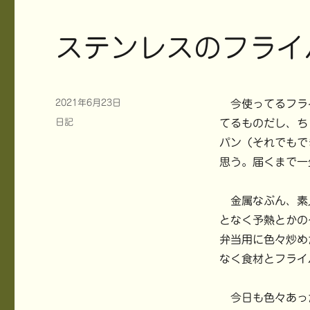
t
有
l
e
す
r
r
る
で
で
に
共
ステンレスのフライ
共
は
有
有
ク
(
(
リ
新
新
ッ
し
し
ク
い
い
し
ウ
ウ
て
ィ
ィ
く
ン
投
2021年6月23日
今使ってるフライ
ン
だ
ド
稿
ド
さ
ウ
カ
日記
てるものだし、ち
ウ
い
で
日:
で
(
開
テ
開
新
き
パン（それでもで
ゴ
き
し
ま
ま
い
す
思う。届くまで一
リ
す
ウ
)
)
ィ
ー
ン
ド
ウ
金属なぶん、素
で
開
となく予熱とかの
き
ま
弁当用に色々炒め
す
)
なく食材とフライ
今日も色々あっ