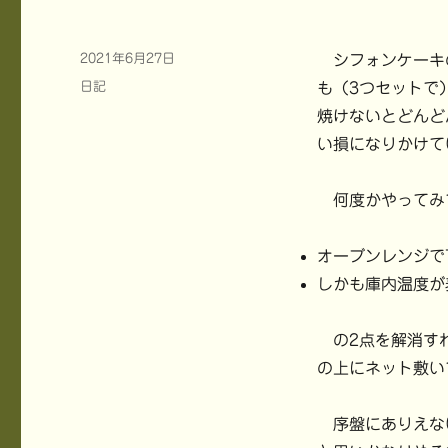
投
2021年6月27日
シフォンケーキ
稿
カ
日記
も（3つセットで
日:
テ
焼けないとどんど
ゴ
い損になりかけて
リ
ー
何度かやってみ
オーブンレンジで
しかも庫内温度が
の2点を解消すれ
の上にネット敷い
序盤にありえな