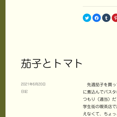
ク
F
ク
リ
a
リ
ッ
c
ッ
ク
e
ク
し
b
し
て
o
て
T
o
T
w
k
u
i
で
m
t
共
b
t
有
l
e
す
r
r
る
で
で
に
共
茄子とトマト
共
は
有
有
ク
(
(
リ
新
新
ッ
し
し
ク
い
い
し
ウ
ウ
て
ィ
ィ
く
ン
投
2021年6月20日
先週茄子を買っ
ン
だ
ド
稿
ド
さ
ウ
カ
日記
に煮込んでパスタ
ウ
い
で
日:
で
(
開
テ
開
新
き
つもり（適当）だ
ゴ
き
し
ま
ま
い
す
学生街の喫茶店で
リ
す
ウ
)
)
ィ
ー
えなくて、ちょっ
ン