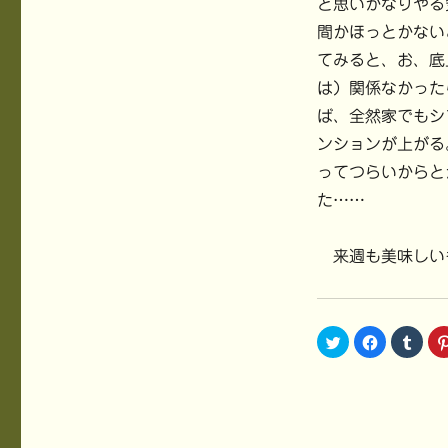
と思いかなりやる
間かほっとかない
てみると、お、底
は）関係なかった
ば、全然家でもシ
ンションが上がる
ってつらいからと
た……
来週も美味しい
ク
F
ク
リ
a
リ
ッ
c
ッ
ク
e
ク
し
b
し
て
o
て
T
o
T
w
k
u
i
で
m
t
共
b