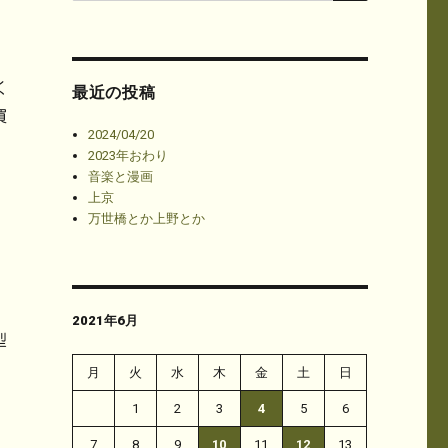
く
最近の投稿
買
2024/04/20
2023年おわり
音楽と漫画
上京
万世橋とか上野とか
2021年6月
型
月
火
水
木
金
土
日
1
2
3
4
5
6
7
8
9
10
11
12
13