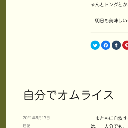
ド
ウ
ゃんとトングとか
で
開
き
ま
明日も美味しい
す
)
ク
F
ク
リ
a
リ
ッ
c
ッ
ク
e
ク
し
b
し
て
o
て
T
o
T
w
k
u
i
で
m
t
共
b
t
有
l
e
す
r
r
る
で
で
に
共
自分でオムライス
共
は
有
有
ク
(
(
リ
新
新
ッ
し
し
ク
い
い
し
ウ
ウ
て
ィ
ィ
く
ン
投
2021年6月17日
まともに自炊する
ン
だ
ド
稿
ド
さ
ウ
カ
日記
は、一人分でも、
ウ
い
で