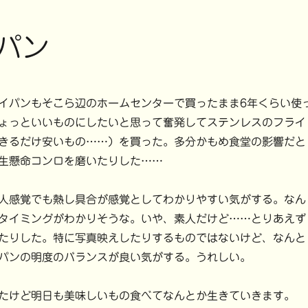
e
r
e
s
パン
t
で
共
有
(
新
し
い
パンもそこら辺のホームセンターで買ったまま6年くらい使
ウ
ィ
ょっといいものにしたいと思って奮発してステンレスのフライ
ン
ド
ウ
きるだけ安いもの……）を買った。多分かもめ食堂の影響だと
で
開
生懸命コンロを磨いたりした……
き
ま
す
)
人感覚でも熱し具合が感覚としてわかりやすい気がする。なん
タイミングがわかりそうな。いや、素人だけど……とりあえず
たりした。特に写真映えしたりするものではないけど、なんと
パンの明度のバランスが良い気がする。うれしい。
たけど明日も美味しいもの食べてなんとか生きていきます。