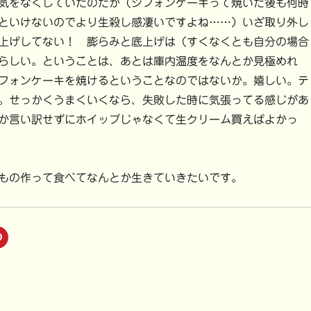
気をなくしていたのだが（シフォンケーキって焼いた後も何時
といけないのでより生殺し感凄いですよね……）いざ取り外し
上げしてない！ 膨らみと底上げは（すくなくとも自分の場合
らしい。ということは、あとは庫内温度をなんとか見極めれ
フォンケーキを焼けるということなのではないか。嬉しい。テ
。せっかくうまくいくなら、失敗した時に気張ってる感じがあ
か言い訳せずにホイップじゃなくて生クリーム買えばよかっ
もの作って食べてなんとか生きていきたいです。
ク
リ
ッ
ク
し
て
P
i
n
t