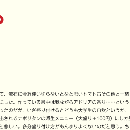
ク
リ
ッ
ク
し
て
P
i
n
t
e
r
e
s
t
で
共
有
(
新
し
い
て、流石に今週使い切らないとなと思いトマト缶その他と一緒
ウ
ィ
にした。作っている最中は我ながらアドリアの香り……という
ン
ド
ウ
ったのだが、いざ盛り付けるとどうも大学生の自炊というか、
で
開
出されるナポリタンの派生メニュー（大盛り＋100円）にしか
き
ま
と悲しい。多分盛り付け方があんまりよくないのだと思う。ち
す