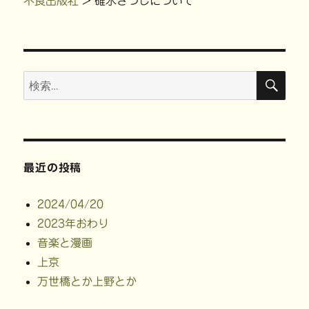
不良出版社
>
碓氷さつしについて
有
ク
(
で
(
リ
新
共
新
ッ
し
有
し
ク
い
(
い
し
ウ
新
ウ
て
ィ
し
ィ
く
ン
い
ン
だ
ド
ウ
ド
さ
ウ
ィ
検
検
ウ
い
で
ン
索
で
(
開
ド
開
新
き
ウ
索:
き
し
ま
で
ま
い
す
開
す
ウ
)
き
)
ィ
ま
ン
す
ド
)
ウ
で
最近の投稿
開
き
ま
す
2024/04/20
)
2023年おわり
音楽と漫画
上京
万世橋とか上野とか