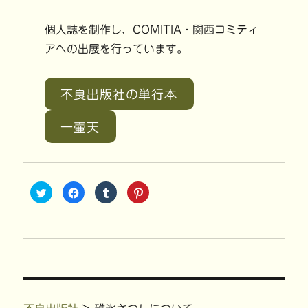
個人誌を制作し、COMITIA・関西コミティ
アへの出展を行っています。
不良出版社の単行本
一壷天
ク
F
ク
ク
リ
a
リ
リ
ッ
c
ッ
ッ
ク
e
ク
ク
し
b
し
し
て
o
て
て
T
o
T
P
w
k
u
i
i
で
m
n
t
共
b
t
t
有
l
e
e
す
r
r
r
る
で
e
で
に
共
s
共
は
有
t