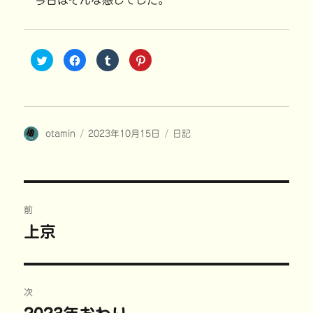
今日はそんな感じでした。
ク
F
ク
ク
リ
a
リ
リ
ッ
c
ッ
ッ
ク
e
ク
ク
し
b
し
し
て
o
て
て
T
o
T
P
w
k
u
i
i
で
m
n
投
投
カ
otamin
t
共
2023年10月15日
b
t
日記
t
有
l
e
稿
稿
テ
e
す
r
r
r
る
で
e
者
日:
ゴ
で
に
共
s
共
は
有
t
リ
有
ク
(
で
ー
(
リ
新
共
投
新
ッ
し
有
し
ク
い
(
前
い
し
ウ
新
稿
ウ
て
ィ
し
上京
前
ィ
く
ン
い
ン
だ
ド
ウ
の
ド
さ
ウ
ィ
ナ
ウ
い
で
ン
で
(
開
ド
投
開
新
き
ウ
ビ
き
し
ま
で
稿:
次
ま
い
す
開
す
ウ
)
き
)
ィ
ま