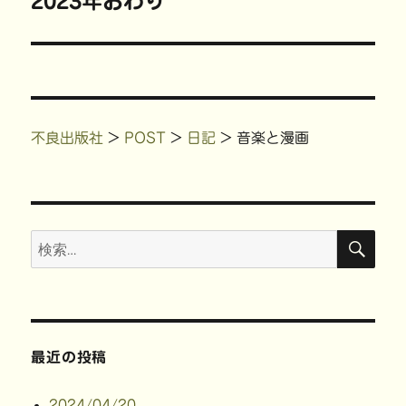
ゲ
2023年おわり
次
ン
す
ド
)
の
ウ
ー
で
開
投
き
ま
シ
稿:
す
)
ョ
不良出版社
>
POST
>
日記
>
音楽と漫画
ン
検
検
索
索:
最近の投稿
2024/04/20