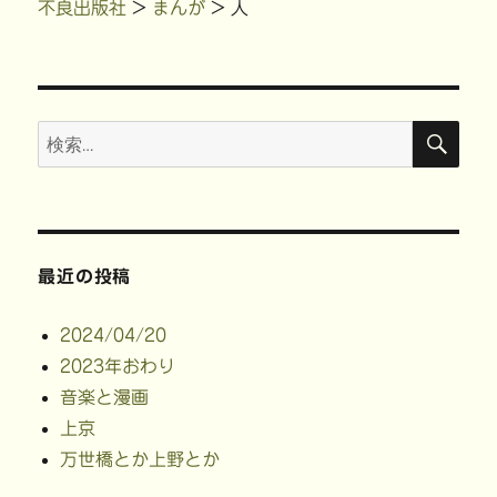
共
は
有
t
不良出版社
>
まんが
>
人
有
ク
(
で
(
リ
新
共
新
ッ
し
有
し
ク
い
(
い
し
ウ
新
ウ
て
ィ
し
ィ
く
ン
い
ン
だ
ド
ウ
ド
さ
ウ
ィ
検
検
ウ
い
で
ン
索
で
(
開
ド
開
新
き
ウ
索:
き
し
ま
で
ま
い
す
開
す
ウ
)
き
)
ィ
ま
ン
す
ド
)
ウ
で
最近の投稿
開
き
ま
す
2024/04/20
)
2023年おわり
音楽と漫画
上京
万世橋とか上野とか