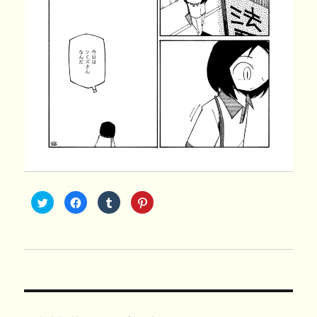
ク
F
ク
ク
リ
a
リ
リ
ッ
c
ッ
ッ
ク
e
ク
ク
し
b
し
し
て
o
て
て
T
o
T
P
w
k
u
i
i
で
m
n
t
共
b
t
t
有
l
e
e
す
r
r
r
る
で
e
で
に
共
s