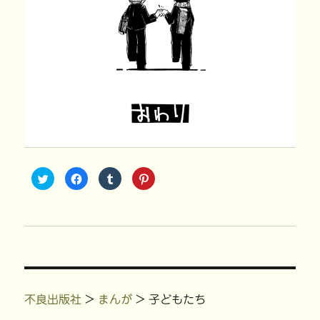
ク
F
ク
ク
リ
a
リ
リ
ッ
c
ッ
ッ
ク
e
ク
ク
し
b
し
し
て
o
て
て
T
o
T
P
w
k
u
i
i
で
m
n
t
共
b
t
t
有
l
e
e
す
r
r
r
る
で
e
で
に
共
s
共
は
有
t
不良出版社
>
まんが
>
子どもたち
有
ク
(
で
(
リ
新
共