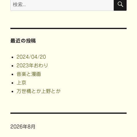
検
ウ
い
で
ン
索
で
(
開
ド
開
新
き
ウ
索:
き
し
ま
で
ま
い
す
開
す
ウ
)
き
)
ィ
ま
ン
す
ド
)
ウ
で
最近の投稿
開
き
ま
す
2024/04/20
)
2023年おわり
音楽と漫画
上京
万世橋とか上野とか
2026年8月