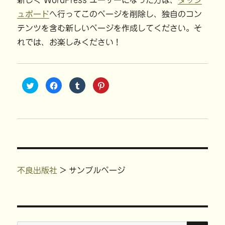
新しく WordPress ユーザーになった方は、
ダッシ
ュボード
へ行ってこのページを削除し、独自のコン
テンツを含む新しいページを作成してください。そ
れでは、お楽しみください !
ク
F
ク
ク
リ
a
リ
リ
ッ
c
ッ
ッ
ク
e
ク
ク
し
b
し
し
て
o
て
て
T
o
T
P
w
k
u
i
i
で
m
n
t
共
b
t
t
有
l
e
e
す
r
r
r
る
で
e
で
に
共
s
共
は
有
t
不良出版社
>
サンプルページ
有
ク
(
で
(
リ
新
共
新
ッ
し
有
し
ク
い
(
い
し
ウ
新
ウ
て
ィ
し
ィ
く
ン
い
ン
だ
ド
ウ
ド
さ
ウ
ィ
検