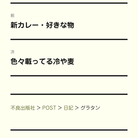
共
は
有
t
リ
有
ク
(
で
ー
(
リ
新
共
投
新
ッ
し
有
し
ク
い
(
前
い
し
ウ
新
稿
ウ
て
ィ
し
新カレー・好きな物
前
ィ
く
ン
い
ン
だ
ド
ウ
の
ド
さ
ウ
ィ
ナ
ウ
い
で
ン
で
(
開
ド
投
開
新
き
ウ
ビ
き
し
ま
で
稿:
次
ま
い
す
開
す
ウ
)
き
)
ィ
ま
ゲ
色々載ってる冷や麦
次
ン
す
ド
)
の
ウ
ー
で
開
投
き
ま
シ
稿:
す
)
ョ
不良出版社
>
POST
>
日記
>
グラタン
ン