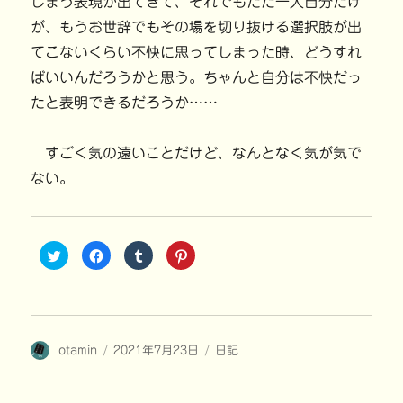
しまう表現が出てきて、それでもただ一人自分だけ
が、もうお世辞でもその場を切り抜ける選択肢が出
てこないくらい不快に思ってしまった時、どうすれ
ばいいんだろうかと思う。ちゃんと自分は不快だっ
たと表明できるだろうか……
すごく気の遠いことだけど、なんとなく気が気で
ない。
ク
F
ク
ク
リ
a
リ
リ
ッ
c
ッ
ッ
ク
e
ク
ク
し
b
し
し
て
o
て
て
T
o
T
P
w
k
u
i
i
で
m
n
投
投
カ
otamin
t
共
2021年7月23日
b
t
日記
t
有
l
e
稿
稿
テ
e
す
r
r
r
る
で
e
者
日:
ゴ
で
に
共
s