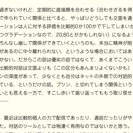
過ぎないけれど、定期的に直接顔を合わせる（合わせざるを得
で作られていく関係と比べると、やっぱりどうしても文面を通
ーションは人に対する評価を比較的0か100かで下してしまい
つグラデーションなので、20:80とかかもしれない）になるよ
ろんなし崩しで関係ができていくというのも、本当に精神が削
があるのに中々離れられない、というような場合においてはあ
かない。だからこの話は優劣の話ではなくて、あくまでこうい
比較的対話は文面よりも（この区分もあんまりよくないかも）
ンの深度があって、少なくとも自分はネットの外側での対話的
ている、というだけの話。ブツン、と切れてしまう関係という
いとも言える一方で、すこし歩いて振り返ってももう取り戻せ
……
、最近は比較的個人の力で配信であったり、通話だったりがや
た。対話のツールとしては物凄く有用なのではないかと思う。