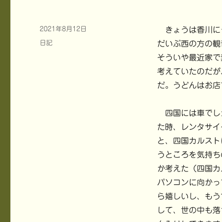
投
2021年8月12日
きょうは香川に
稿
カ
日記
だいぶ西の方の観
日:
テ
そういや最近家で
ゴ
考えていたのだが
リ
ー
だ。うどんはお店
四国には車でし
た時、レンタサイ
と、四国カルスト
うところを気持ち
か考えた（四国カ
パソコンに向かっ
ら嬉しいし、もう
して、世の中も落