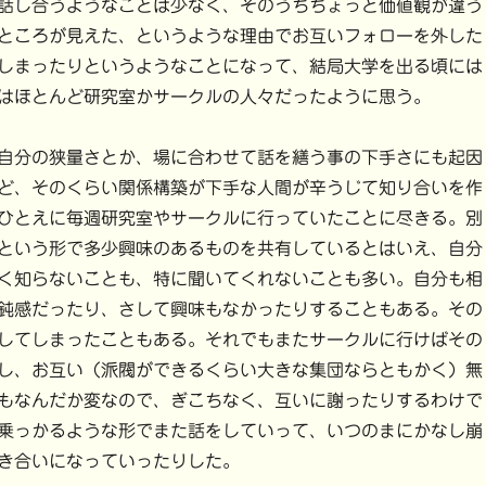
話し合うようなことは少なく、そのうちちょっと価値観が違う
ところが見えた、というような理由でお互いフォローを外した
しまったりというようなことになって、結局大学を出る頃には
はほとんど研究室かサークルの人々だったように思う。
自分の狭量さとか、場に合わせて話を繕う事の下手さにも起因
ど、そのくらい関係構築が下手な人間が辛うじて知り合いを作
ひとえに毎週研究室やサークルに行っていたことに尽きる。別
という形で多少興味のあるものを共有しているとはいえ、自分
く知らないことも、特に聞いてくれないことも多い。自分も相
鈍感だったり、さして興味もなかったりすることもある。その
してしまったこともある。それでもまたサークルに行けばその
し、お互い（派閥ができるくらい大きな集団ならともかく）無
もなんだか変なので、ぎこちなく、互いに謝ったりするわけで
乗っかるような形でまた話をしていって、いつのまにかなし崩
き合いになっていったりした。