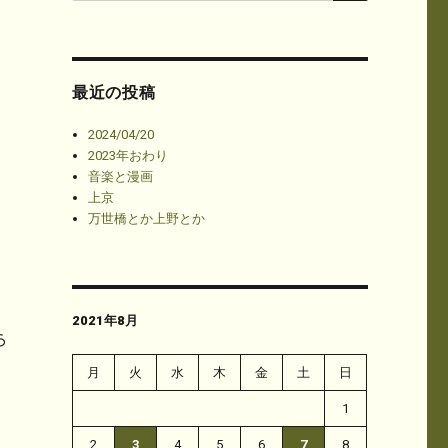
最近の投稿
2024/04/20
2023年おわり
音楽と漫画
上京
万世橋とか上野とか
2021年8月
ら
月
火
水
木
金
土
日
1
2
3
4
5
6
7
8