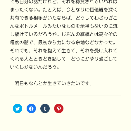
でも自分の話だけれど、それを称賛されるいわれは
まったくない。たとえば、今となりに価値観を深く
共有できる相手がいたならば、どうしてわざわざこ
んなボトルメールみたいなものを余裕もないのに流
し続けているだろうか。じぶんの継続とは高々その
程度の話で、最初から力になる余地などなかった。
それでも、それを抱えて生きて、それを受け入れて
くれる人とときどき話して、どうにかやり過ごして
いくしかないんだろう。
明日もなんとか生きていきたいです。
ク
F
ク
ク
リ
a
リ
リ
ッ
c
ッ
ッ
ク
e
ク
ク
し
b
し
し
て
o
て
て
T
o
T
P