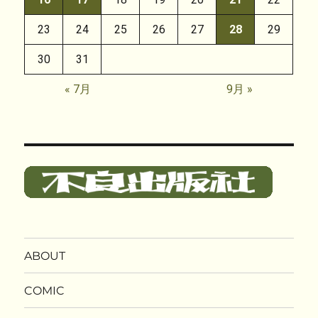
23
24
25
26
27
28
29
30
31
« 7月
9月 »
ABOUT
COMIC