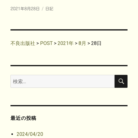
w
k
u
i
i
で
m
n
投
カ
2021年8月28日
t
共
日記
b
t
t
有
l
e
稿
テ
e
す
r
r
r
る
で
e
日:
ゴ
で
に
共
s
共
は
リ
有
t
有
ク
(
で
ー
(
リ
新
共
新
ッ
し
有
し
ク
い
(
不良出版社
>
POST
>
2021年
>
8月
>
28日
い
し
ウ
新
ウ
て
ィ
し
ィ
く
ン
い
ン
だ
ド
ウ
ド
さ
ウ
ィ
ウ
い
で
ン
で
(
開
ド
開
新
き
ウ
き
し
ま
で
検
検
ま
い
す
開
索
す
ウ
)
き
索:
)
ィ
ま
ン
す
ド
)
ウ
で
開
き
ま
す
最近の投稿
)
2024/04/20