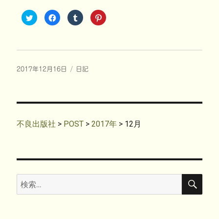
ク
F
ク
ク
リ
a
リ
リ
ッ
c
ッ
ッ
ク
e
ク
ク
し
b
し
し
て
o
て
て
T
o
T
P
w
k
u
i
i
で
m
n
投
カ
2017年12月16日
t
共
日記
b
t
t
有
l
e
稿
テ
e
す
r
r
r
る
で
e
日:
ゴ
で
に
共
s
共
は
リ
有
t
有
ク
(
で
ー
(
リ
新
共
新
ッ
し
有
し
ク
い
(
不良出版社
>
POST
>
2017年
>
12月
い
し
ウ
新
ウ
て
ィ
し
ィ
く
ン
い
ン
だ
ド
ウ
ド
さ
ウ
ィ
ウ
い
で
ン
で
(
開
ド
開
新
き
ウ
き
し
ま
で
検
検
ま
い
す
開
索
す
ウ
)
き
索:
)
ィ
ま
ン
す
ド
)
ウ
で