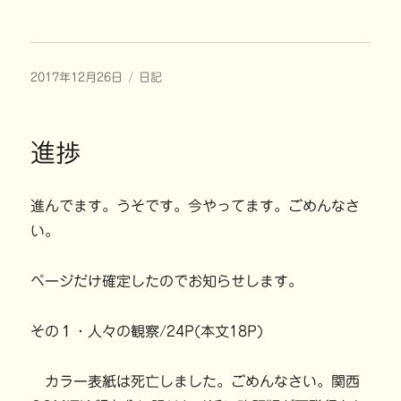
ッ
c
ッ
ッ
ク
e
ク
ク
し
b
し
し
て
o
て
て
T
o
T
P
w
k
u
i
i
で
m
n
投
カ
2017年12月26日
t
共
日記
b
t
t
有
l
e
稿
テ
e
す
r
r
r
る
で
e
日:
ゴ
で
に
共
s
共
は
リ
有
t
有
ク
(
で
進捗
ー
(
リ
新
共
新
ッ
し
有
し
ク
い
(
い
し
ウ
新
ウ
て
ィ
し
進んでます。うそです。今やってます。ごめんなさ
ィ
く
ン
い
ン
だ
ド
ウ
ド
さ
ウ
ィ
い。
ウ
い
で
ン
で
(
開
ド
開
新
き
ウ
き
し
ま
で
ページだけ確定したのでお知らせします。
ま
い
す
開
す
ウ
)
き
)
ィ
ま
ン
す
ド
)
その１・人々の観察/24P(本文18P)
ウ
で
開
き
ま
カラー表紙は死亡しました。ごめんなさい。関西
す
)