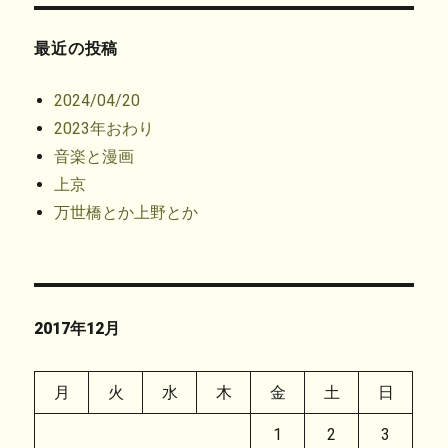
開
き
ま
す
最近の投稿
)
2024/04/20
2023年おわり
音楽と漫画
上京
万世橋とか上野とか
2017年12月
月
火
水
木
金
土
日
1
2
3