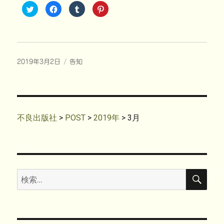
ク
F
ク
ク
リ
a
リ
リ
ッ
c
ッ
ッ
ク
e
ク
ク
し
b
し
し
て
o
て
て
T
o
T
P
w
k
u
i
i
で
m
n
投
カ
2019年3月2日
t
共
告知
b
t
t
有
l
e
稿
テ
e
す
r
r
r
る
で
e
日:
ゴ
で
に
共
s
共
は
リ
有
t
有
ク
(
で
ー
(
リ
新
共
新
ッ
し
有
し
ク
い
(
不良出版社
>
POST
>
2019年
>
3月
い
し
ウ
新
ウ
て
ィ
し
ィ
く
ン
い
ン
だ
ド
ウ
ド
さ
ウ
ィ
ウ
い
で
ン
で
(
開
ド
開
新
き
ウ
き
し
ま
で
検
検
ま
い
す
開
索
す
ウ
)
き
索:
)
ィ
ま
ン
す
ド
)
ウ
で
開
き