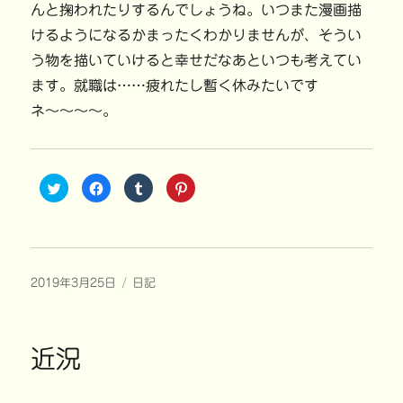
んと掬われたりするんでしょうね。いつまた漫画描
けるようになるかまったくわかりませんが、そうい
う物を描いていけると幸せだなあといつも考えてい
ます。就職は……疲れたし暫く休みたいです
ネ〜〜〜〜。
ク
F
ク
ク
リ
a
リ
リ
ッ
c
ッ
ッ
ク
e
ク
ク
し
b
し
し
て
o
て
て
T
o
T
P
w
k
u
i
i
で
m
n
投
カ
2019年3月25日
t
共
日記
b
t
t
有
l
e
稿
テ
e
す
r
r
r
る
で
e
日:
ゴ
で
に
共
s
共
は
リ
有
t
有
ク
(
で
近況
ー
(
リ
新
共
新
ッ
し
有
し
ク
い
(
い
し
ウ
新
ウ
て
ィ
し