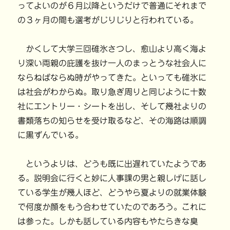
ってよいのが６月以降というだけで普通にそれまで
の３ヶ月の間も選考がじりじりと行われている。
かくして大学三回碓氷さつし、愈山より高く海よ
り深い両親の庇護を抜け一人のまっとうな社会人に
ならねばならぬ時がやってきた。といっても碓氷に
は社会がわからぬ。取り急ぎ周りと同じように十数
社にエントリー・シートを出し、そして幾社よりの
書類落ちの知らせを受け取るなど、その海路は順調
に黒ずんでいる。
というよりは、どうも既に出遅れていたようであ
る。説明会に行くと妙に人事課の男と親しげに話し
ている学生が幾人ほど、どうやら夏よりの就業体験
で何度か顔をもう合わせていたのであろう。これに
は参った。しかも話している内容もやたらきな臭