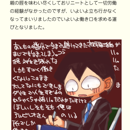
親の脛を味わい尽くしておりニートとして一切労働
ィ
く
ン
い
ン
だ
ド
ウ
ド
さ
ウ
ィ
の経験がなかったのですが、いよいよ立ち行かなく
ウ
い
で
ン
で
(
開
ド
なってまいりましたのでいよいよ働き口を求める運
開
新
き
ウ
き
し
ま
で
びとなりました。
ま
い
す
開
す
ウ
)
き
)
ィ
ま
ン
す
ド
)
ウ
で
開
き
ま
す
)