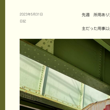
投
2023年5月31日
先週 所用あり
稿
カ
日記
日:
テ
主だった用事以
ゴ
リ
ー