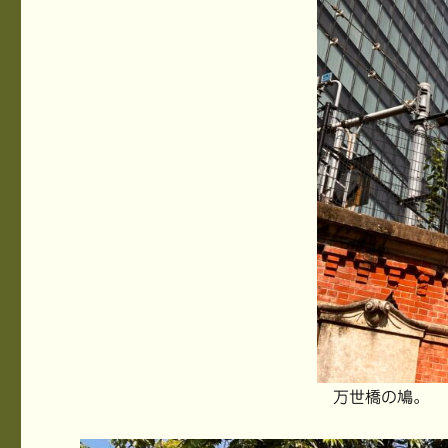
万世橋の鳩。