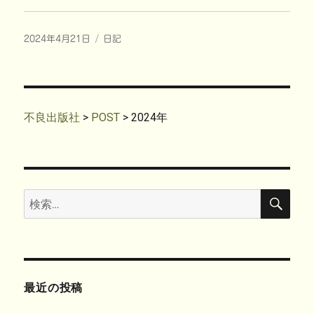
て
o
て
て
T
o
T
P
w
k
u
i
i
で
m
n
投
カ
2024年4月21日
t
共
日記
b
t
t
有
l
e
稿
テ
e
す
r
r
r
る
で
e
日:
ゴ
で
に
共
s
共
は
リ
有
t
有
ク
(
で
ー
(
リ
新
共
新
ッ
し
有
し
ク
い
(
不良出版社
>
POST
>
2024年
い
し
ウ
新
ウ
て
ィ
し
ィ
く
ン
い
ン
だ
ド
ウ
ド
さ
ウ
ィ
ウ
い
で
ン
で
(
開
ド
開
新
き
ウ
き
し
ま
で
検
検
ま
い
す
開
索
す
ウ
)
き
索:
)
ィ
ま
ン
す
ド
)
ウ
で
開
き
ま
す
最近の投稿
)