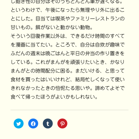
し飽き性の自分はそのうちどんどん筆が遅くなる。
というわけで、午後になったら無理やり外に出るこ
とにした。目当ては喫茶やファミリーレストランの
甘いもの。餌がないと動かない動物。
そういう回復作業以外は、できるだけ時間のすべて
を漫画に当てたい。ところで、自分は自炊が趣味で
ふだんの週末は晩ごはんと平日の弁当の作り置きを
している。これがまんがを頑張りたいとき、かなり
まんがとの時間配分に困る。まだいける、と思って
食材を買ったはいいけれど、結局忙しくなって使い
きれなかったときの忸怩たる思いや。諦めてよそで
食べて帰ったほうがよいかもしれない。
ク
F
ク
ク
リ
a
リ
リ
ッ
c
ッ
ッ
ク
e
ク
ク
し
b
し
し