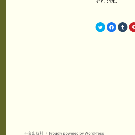
それでは。
ク
F
ク
リ
a
リ
ッ
c
ッ
ク
e
ク
し
b
し
て
o
て
T
o
T
w
k
u
i
で
m
t
共
b
t
有
l
e
す
r
r
る
で
で
に
共
共
は
有
有
ク
(
(
リ
新
新
ッ
し
し
ク
い
い
し
ウ
ウ
て
ィ
ィ
く
ン
ン
だ
ド
ド
さ
ウ
ウ
い
で
で
(
開
開
新
き
き
し
ま
ま
い
す
す
ウ
)
不良出版社
Proudly powered by WordPress
)
ィ