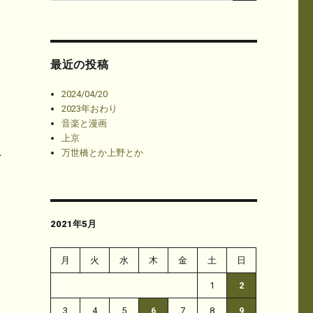
最近の投稿
2024/04/20
2023年おわり
音楽と漫画
上京
万世橋とか上野とか
て
2021年5月
月
火
水
木
金
土
日
1
2
3
4
5
6
7
8
9