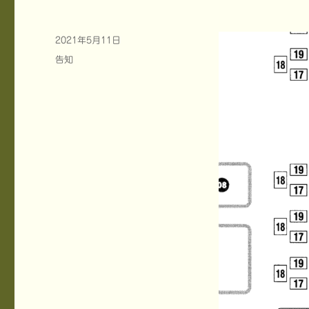
投
2021年5月11日
稿
カ
告知
日:
テ
ゴ
リ
ー