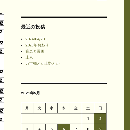
最近の投稿
2024/04/20
2023年おわり
音楽と漫画
上京
万世橋とか上野とか
2021年5月
月
火
水
木
金
土
日
1
2
3
4
5
6
7
8
9