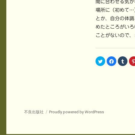
間に合わせる気が
場所に（初めて…
とか、自分の体調
めたところがいろ
ことがないので、
ク
F
ク
リ
a
リ
ッ
c
ッ
ク
e
ク
し
b
し
て
o
て
T
o
T
w
k
u
i
で
m
t
共
b
t
有
l
e
す
r
r
る
で
で
に
共
共
は
有
不良出版社
Proudly powered by WordPress
有
ク
(
(
リ
新
新
ッ
し
し
ク
い
い
し
ウ
ウ
て
ィ