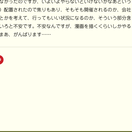
なかったのですが、いよいよやらないといけないかなあという
）配置されたので焦りもあり、そもそも開催されるのか、会社
とかを考えて、行ってもいい状況になるのか、そういう部分含
いろと不安です。不安なんですが、漫画を描くくらいしかやる
まあ、がんばります……
ク
リ
ッ
ク
し
て
P
i
n
t
e
r
e
s
t
で
共
有
(
新
し