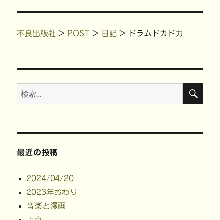
シ
稿:
す
)
ョ
不良出版社
>
POST
>
日記
>
ドラムドカドカ
ン
検
検
索
索:
最近の投稿
2024/04/20
2023年おわり
音楽と漫画
上京