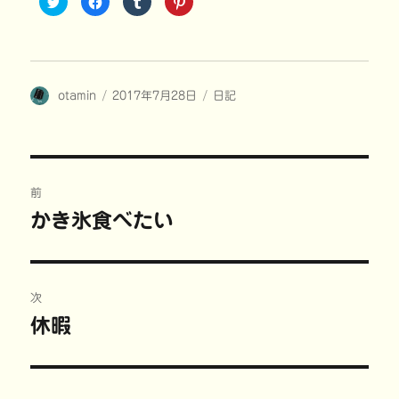
リ
a
リ
リ
ッ
c
ッ
ッ
ク
e
ク
ク
し
b
し
し
て
o
て
て
T
o
T
P
w
k
u
i
i
で
m
n
投
投
カ
otamin
t
共
2017年7月28日
b
t
日記
t
有
l
e
稿
稿
テ
e
す
r
r
r
る
で
e
者
日:
ゴ
で
に
共
s
共
は
有
t
リ
有
ク
(
で
ー
(
リ
新
共
投
新
ッ
し
有
し
ク
い
(
前
い
し
ウ
新
稿
ウ
て
ィ
し
かき氷食べたい
前
ィ
く
ン
い
ン
だ
ド
ウ
の
ド
さ
ウ
ィ
ナ
ウ
い
で
ン
で
(
開
ド
投
開
新
き
ウ
ビ
き
し
ま
で
稿:
次
ま
い
す
開
す
ウ
)
き
)
ィ
ま
ゲ
休暇
次
ン
す
ド
)
の
ウ
ー
で
開
投
き
ま