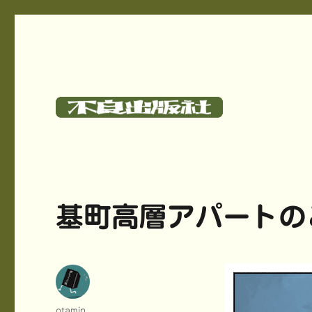
碓氷さつしとサークル《不良出版社》のサイト
不良出版社
基町高層アパートの
投
otamin