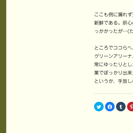
ここも例に漏れず
新鮮である。肝心
っかかったが…(
ところでココらへ
グリーンアリーナ
常にゆったりとし
業でぽっかり出来
というか、手放し
ク
F
ク
リ
a
リ
ッ
c
ッ
ク
e
ク
し
b
し
て
o
て
T
o
T
w
k
u