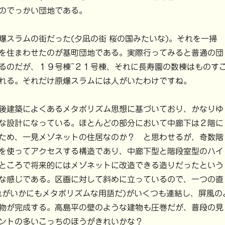
のでっかい団地である。
爆スラムの街だった(夕凪の街 桜の国みたいな)。それを一掃
を住まわせたのが基町団地である。実際行ってみると普通の団
るのだが、１９号棟~２１号棟、それに長寿園の数棟はものす
れる。それだけ原爆スラムには人がいたわけですね。
後建築によくあるメタボリズム思想に基づいており、かなりゆ
な設計になっている。ほとんどの部分において中廊下は２階に
ため、一見メゾネットの住居なのか？ と思わせるが、奇数階
を使ってアクセスする構造であり、中廊下型と階段室型のハイ
ところで将来的にはメゾネットに改造できる造りだったという
な感じである。区画に対して斜めに立っているので、一つの直
れがいかにもメタボリズムな用語だ)がいくつも連結し、屏風の
物が完成する。高島平の壁のような建物も圧巻だが、普段の見
ントの多いこっちのほうがきれいかな？