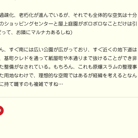
過疎化、老朽化が進んでいるが、それでも全体的な空気は十分
のショッピングセンターと屋上庭園がボロボロなことだけは引
だって、お隣にマルナカあるしね)
ん、すぐ南には広い公園が広がっており、すぐ近くの地下道は
、基町クレドを通って紙屋町や本通りまで抜けることができ非
た整備がなされている。もちろん、これも原爆スラムの整理事
た用地なわけで、理想的な空間ではあるが経緯を考えるとなん
に持て囃すのも複雑ですね…
ク
リ
ッ
ク
し
て
P
i