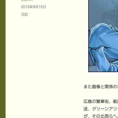
稿
投
2018年9月15日
者
稿
カ
日記
日:
テ
ゴ
リ
ー
また画像と関係の
広島の繁華街、紙
送、グリーンアリ
が、その北西らへ