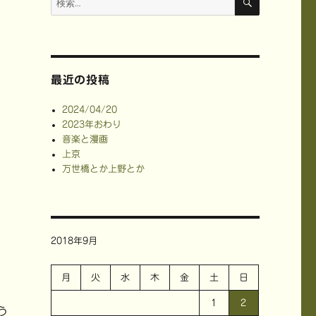
索
索:
最近の投稿
2024/04/20
2023年おわり
音楽と漫画
上京
万世橋とか上野とか
2018年9月
月
火
水
木
金
土
日
1
2
う