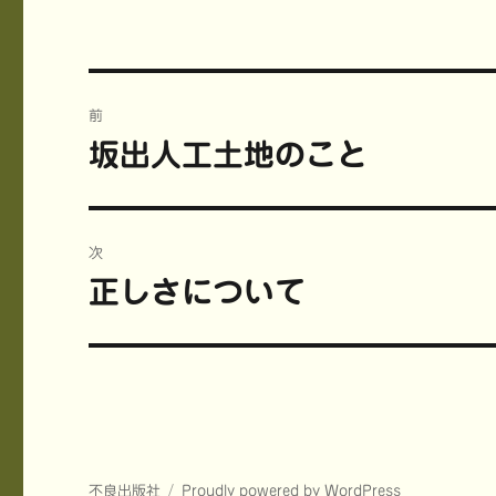
i
で
m
t
共
b
t
有
l
e
す
r
r
る
で
で
に
共
共
は
有
投
有
ク
(
(
リ
新
前
新
ッ
し
稿
し
ク
い
坂出人工土地のこと
前
い
し
ウ
ウ
て
ィ
ィ
く
ン
の
ナ
ン
だ
ド
ド
さ
ウ
投
ウ
い
で
ビ
で
(
開
稿:
開
新
き
次
き
し
ま
ま
い
す
ゲ
正しさについて
す
ウ
)
次
)
ィ
ン
の
ー
ド
ウ
投
で
開
シ
き
稿:
ま
す
ョ
)
ン
不良出版社
Proudly powered by WordPress