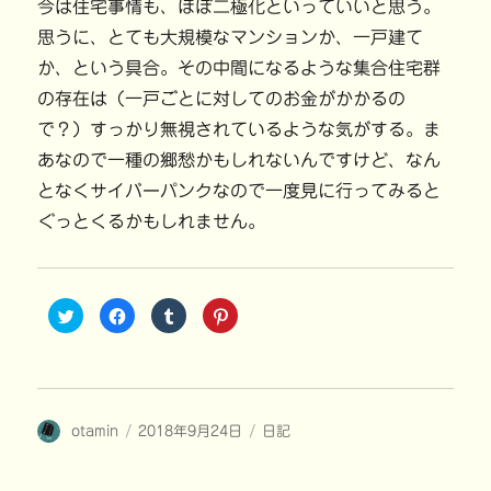
今は住宅事情も、ほぼ二極化といっていいと思う。
思うに、とても大規模なマンションか、一戸建て
か、という具合。その中間になるような集合住宅群
の存在は（一戸ごとに対してのお金がかかるの
で？）すっかり無視されているような気がする。ま
あなので一種の郷愁かもしれないんですけど、なん
となくサイバーパンクなので一度見に行ってみると
ぐっとくるかもしれません。
ク
F
ク
ク
リ
a
リ
リ
ッ
c
ッ
ッ
ク
e
ク
ク
し
b
し
し
て
o
て
て
T
o
T
P
w
k
u
i
i
で
m
n
投
投
カ
otamin
t
共
2018年9月24日
b
t
日記
t
有
l
e
稿
稿
テ
e
す
r
r
r
る
で
e
者
日:
ゴ
で
に
共
s