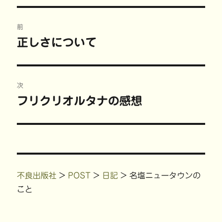
共
は
有
t
リ
有
ク
(
で
ー
(
リ
新
共
投
新
ッ
し
有
し
ク
い
(
前
い
し
ウ
新
稿
ウ
て
ィ
し
正しさについて
前
ィ
く
ン
い
ン
だ
ド
ウ
の
ド
さ
ウ
ィ
ナ
ウ
い
で
ン
で
(
開
ド
投
開
新
き
ウ
ビ
き
し
ま
で
稿:
次
ま
い
す
開
す
ウ
)
き
)
ィ
ま
ゲ
フリクリオルタナの感想
次
ン
す
ド
)
の
ウ
ー
で
開
投
き
ま
シ
稿:
す
)
ョ
不良出版社
>
POST
>
日記
>
名塩ニュータウンの
ン
こと