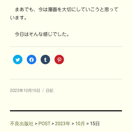
まあでも、今は漫画を大切にしていこうと思って
います。
今日はそんな感じでした。
ク
F
ク
ク
リ
a
リ
リ
ッ
c
ッ
ッ
ク
e
ク
ク
し
b
し
し
て
o
て
て
T
o
T
P
w
k
u
i
i
で
m
n
投
カ
2023年10月15日
t
共
日記
b
t
t
有
l
e
稿
テ
e
す
r
r
r
る
で
e
日:
ゴ
で
に
共
s
共
は
リ
有
t
有
ク
(
で
ー
(
リ
新
共
新
ッ
し
有
し
ク
い
(
不良出版社
>
POST
>
2023年
>
10月
>
15日
い
し
ウ
新
ウ
て
ィ
し