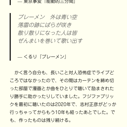
東京事変『能動的三分間』
ブレーメン 外は青い空
落雷の跡にばらが咲き
散り散りになった人は皆
ぜんまいを巻いて歌い出す
くるり『ブレーメン』
かく言う自分も、長いこと対人恐怖症でライブど
ころではなかったので、その間はカーテンを締め切
った部屋で漫画とか曲をひとりで聴いて励まされた
り勝手に助かったりしていました。フジファブリッ
クを最初に聴いたのは2020年で、志村正彦がどっか
行っちゃってからもう10年も経ったあとでした。で
も、作ったものは残り続ける。