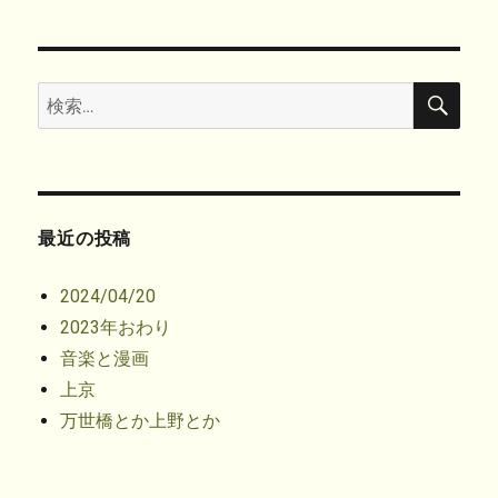
ィ
く
ン
い
ン
だ
ド
ウ
ド
さ
ウ
ィ
ウ
い
で
ン
で
(
開
ド
開
新
き
ウ
き
し
ま
で
検
検
ま
い
す
開
索
す
ウ
)
き
索:
)
ィ
ま
ン
す
ド
)
ウ
で
開
き
ま
す
最近の投稿
)
2024/04/20
2023年おわり
音楽と漫画
上京
万世橋とか上野とか