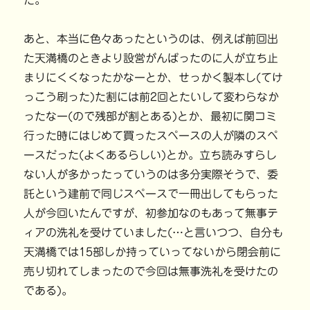
た。
あと、本当に色々あったというのは、例えば前回出
た天満橋のときより設営がんばったのに人が立ち止
まりにくくなったかなーとか、せっかく製本し(てけ
っこう刷った)た割には前2回とたいして変わらなか
ったなー(ので残部が割とある)とか、最初に関コミ
行った時にはじめて買ったスペースの人が隣のスペ
ースだった(よくあるらしい)とか。立ち読みすらし
ない人が多かったっていうのは多分実際そうで、委
託という建前で同じスペースで一冊出してもらった
人が今回いたんですが、初参加なのもあって無事テ
ィアの洗礼を受けていました(…と言いつつ、自分も
天満橋では15部しか持っていってないから閉会前に
売り切れてしまったので今回は無事洗礼を受けたの
である)。