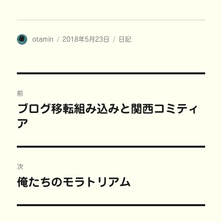
ク
e
ク
ク
し
b
し
し
て
o
て
て
T
o
T
P
w
k
u
i
i
で
m
n
投
投
カ
otamin
t
共
2018年5月23日
b
t
日記
t
有
l
e
稿
稿
テ
e
す
r
r
r
る
で
e
者
日:
ゴ
で
に
共
s
共
は
有
t
リ
有
ク
(
で
ー
(
リ
新
共
投
新
ッ
し
有
し
ク
い
(
前
い
し
ウ
新
稿
ウ
て
ィ
し
ブログ移転組み込みと関西コミティ
前
ィ
く
ン
い
ン
だ
ド
ウ
ア
の
ド
さ
ウ
ィ
ナ
ウ
い
で
ン
で
(
開
ド
投
開
新
き
ウ
ビ
き
し
ま
で
稿:
ま
い
す
開
す
ウ
)
き
)
ィ
ま
ゲ
次
ン
す
ド
)
俺たちのモラトリアム
次
ウ
ー
で
開
の
き
ま
シ
投
す
)