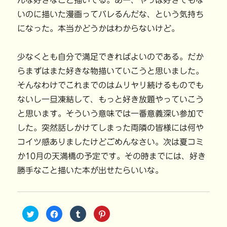
んな好きなこと描いてる。あー、やっぱ好きでもな
いのに描いた漫画ってバレるんだな、という気持ち
になった。本当かどうかはわからないけど。
少なくとも自分で満足できればよいのである。だか
らまずはまた好きな物描いていこうと思いました。
そんなわけでこれまでのはムリヤリ続けるものでも
ないし一旦凍結して、もっと好き放題やっていこう
と思います。そういう意味では一番意義深い参加で
した。突然話しかけてしまった両隣の皆様には何や
コイツ感ありましたけどごめんなさい。次は夏コミ
か10月の天満橋の予定です。その時までには、好き
勝手なこと描いた本が出せたらいいな。
ク
F
ク
ク
リ
a
リ
リ
ッ
c
ッ
ッ