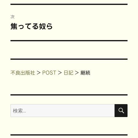
ナ
ウ
い
で
ン
で
(
開
ド
投
開
新
き
ウ
ビ
き
し
ま
で
稿:
次
ま
い
す
開
す
ウ
)
き
)
ィ
ま
ゲ
焦ってる奴ら
次
ン
す
ド
)
の
ウ
ー
で
開
投
き
ま
シ
稿:
す
)
ョ
不良出版社
>
POST
>
日記
>
継続
ン
検
検
索
索: