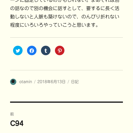
ーンに固定しているのかもしれない。まあそれは別
の話なので別の機会に話すとして、要するに長く活
動しないと人脈も築けないので、のんびり折れない
程度にいろいろやっていこうと思います。
ク
F
ク
ク
リ
a
リ
リ
ッ
c
ッ
ッ
ク
e
ク
ク
し
b
し
し
て
o
て
て
T
o
T
P
w
k
u
i
i
で
m
n
投
投
カ
otamin
t
共
2018年6月13日
b
t
日記
t
有
l
e
稿
稿
テ
e
す
r
r
r
る
で
e
者
日:
ゴ
で
に
共
s
共
は
有
t
リ
有
ク
(
で
ー
(
リ
新
共
投
新
ッ
し
有
し
ク
い
(
前
い
し
ウ
新
稿
ウ
て
ィ
し
C94
前
ィ
く
ン
い
ン
だ
ド
ウ
の
ド
さ
ウ
ィ