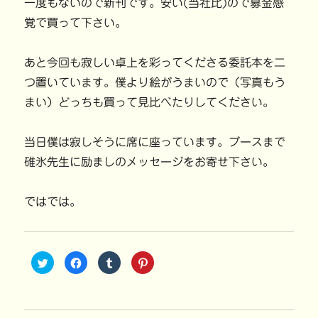
一度もないので新刊です。安い(当社比)ので募金感
覚で買って下さい。
あと今回も寂しい卓上を彩ってくださる委託本を二
つ置いています。僕より絵がうまいので（写真もう
まい）どっちも買って見比べたりしてください。
当日僕は寂しそうに席に座っています。ブースまで
碓氷先生に励ましのメッセージをお寄せ下さい。
ではでは。
ク
F
ク
ク
リ
a
リ
リ
ッ
c
ッ
ッ
ク
e
ク
ク
し
b
し
し
て
o
て
て
T
o
T
P