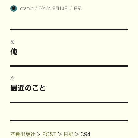
w
k
u
i
i
で
m
n
投
投
カ
otamin
t
共
2018年8月10日
b
t
日記
t
有
l
e
稿
稿
テ
e
す
r
r
r
る
で
e
者
日:
ゴ
で
に
共
s
共
は
有
t
リ
有
ク
(
で
ー
(
リ
新
共
投
新
ッ
し
有
し
ク
い
(
前
い
し
ウ
新
稿
ウ
て
ィ
し
俺
前
ィ
く
ン
い
ン
だ
ド
ウ
の
ド
さ
ウ
ィ
ナ
ウ
い
で
ン
で
(
開
ド
投
開
新
き
ウ
ビ
き
し
ま
で
稿:
次
ま
い
す
開
す
ウ
)
き
)
ィ
ま
ゲ
最近のこと
次
ン
す
ド
)
の
ウ
ー
で
開
投
き
ま
シ
稿:
す
)
ョ
不良出版社
>
POST
>
日記
>
C94