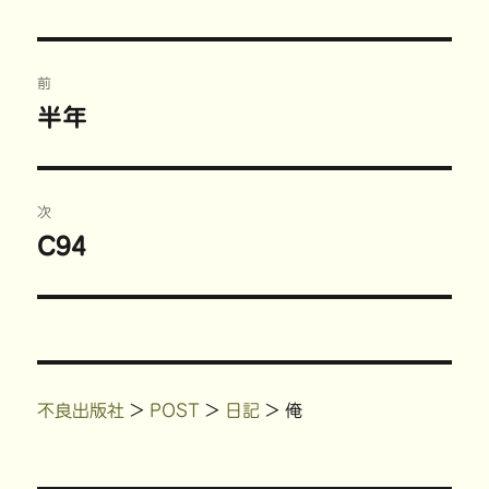
r
る
で
e
者
日:
ゴ
で
に
共
s
共
は
有
t
リ
有
ク
(
で
ー
(
リ
新
共
投
新
ッ
し
有
し
ク
い
(
前
い
し
ウ
新
稿
ウ
て
ィ
し
半年
前
ィ
く
ン
い
ン
だ
ド
ウ
の
ド
さ
ウ
ィ
ナ
ウ
い
で
ン
で
(
開
ド
投
開
新
き
ウ
ビ
き
し
ま
で
稿:
次
ま
い
す
開
す
ウ
)
き
)
ィ
ま
ゲ
C94
次
ン
す
ド
)
の
ウ
ー
で
開
投
き
ま
シ
稿:
す
)
ョ
不良出版社
>
POST
>
日記
>
俺
ン