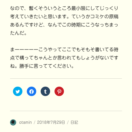
なので、暫くそういうところ最小限にしてじっくり
考えていきたいと思います。ていうかコミケの原稿
あるんですけど、なんでこの時期にこうなっちまっ
たんだ。
まーーーーーこうやってここでもそもそ書いてる時
点で構ってちゃんとか言われてもしょうがないです
ね。勝手に言っててください。
ク
F
ク
ク
リ
a
リ
リ
ッ
c
ッ
ッ
ク
e
ク
ク
し
b
し
し
て
o
て
て
T
o
T
P
w
k
u
i
i
で
m
n
投
投
カ
otamin
t
共
2018年7月29日
b
t
日記
t
有
l
e
稿
稿
テ
e
す
r
r