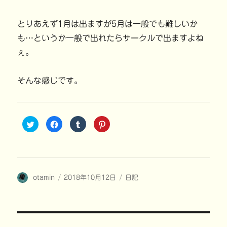
とりあえず1月は出ますが5月は一般でも難しいか
も…というか一般で出れたらサークルで出ますよね
ぇ。
そんな感じです。
ク
F
ク
ク
リ
a
リ
リ
ッ
c
ッ
ッ
ク
e
ク
ク
し
b
し
し
て
o
て
て
T
o
T
P
w
k
u
i
i
で
m
n
投
投
カ
otamin
t
共
2018年10月12日
b
t
日記
t
有
l
e
稿
稿
テ
e
す
r
r
r
る
で
e
者
日:
ゴ
で
に
共
s
共
は
有
t
リ
有
ク
(
で
ー
(
リ
新
共
投
新
ッ
し
有