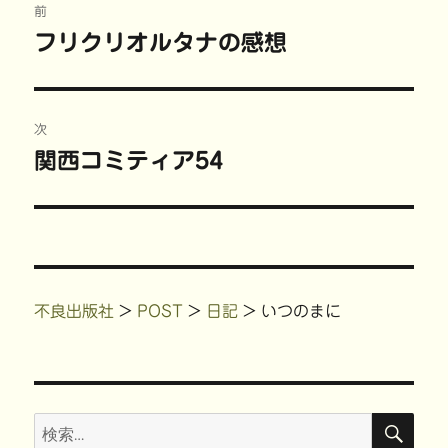
し
ク
い
(
前
い
し
ウ
新
稿
ウ
て
ィ
し
フリクリオルタナの感想
前
ィ
く
ン
い
ン
だ
ド
ウ
の
ド
さ
ウ
ィ
ナ
ウ
い
で
ン
で
(
開
ド
投
開
新
き
ウ
ビ
き
し
ま
で
稿:
次
ま
い
す
開
す
ウ
)
き
)
ィ
ま
ゲ
関西コミティア54
次
ン
す
ド
)
の
ウ
ー
で
開
投
き
ま
シ
稿:
す
)
ョ
不良出版社
>
POST
>
日記
>
いつのまに
ン
検
検
索