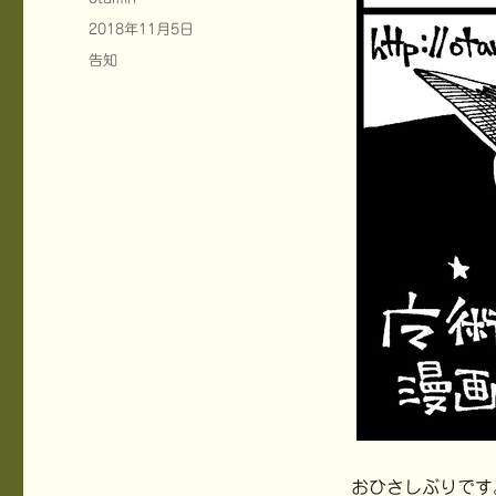
稿
投
2018年11月5日
者
稿
カ
告知
日:
テ
ゴ
リ
ー
おひさしぶりです