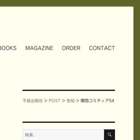
BOOKS
MAGAZINE
ORDER
CONTACT
不良出版社
>
POST
>
告知
>
関西コミティア54
検
検
索
索: