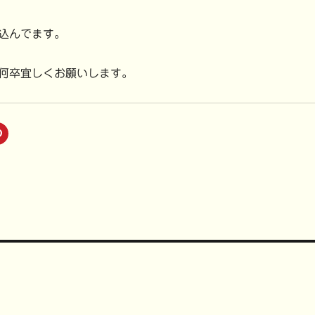
込んでます。
何卒宜しくお願いします。
ク
リ
ッ
ク
し
て
P
i
n
t
e
r
e
s
t
で
共
有
(
新
し
い