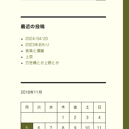
最近の投稿
2024/04/20
2023年おわり
音楽と漫画
上京
万世橋とか上野とか
2018年11月
月
火
水
木
金
土
日
1
2
3
4
5
6
7
8
9
10
11