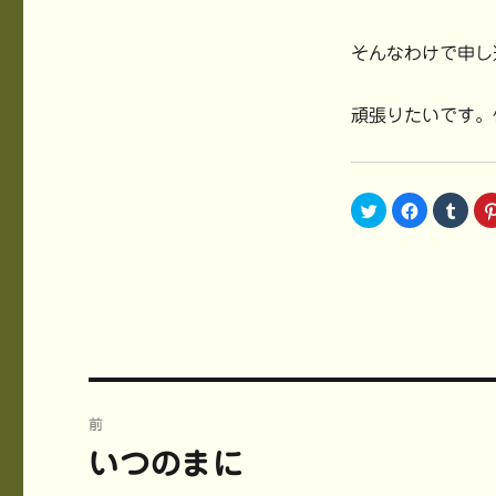
そんなわけで申し
頑張りたいです。
ク
F
ク
リ
a
リ
ッ
c
ッ
ク
e
ク
し
b
し
て
o
て
T
o
T
w
k
u
i
で
m
t
共
b
t
有
l
e
す
r
r
る
で
で
に
共
共
は
有
投
有
ク
(
(
リ
新
前
新
ッ
し
稿
し
ク
い
いつのまに
前
い
し
ウ
ウ
て
ィ
ィ
く
ン
の