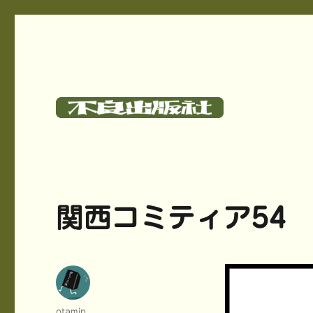
碓氷さつしとサークル《不良出版社》のサイト
不良出版社
関西コミティア54
投
otamin