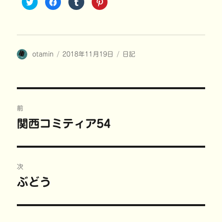
ク
F
ク
ク
リ
a
リ
リ
ッ
c
ッ
ッ
ク
e
ク
ク
し
b
し
し
て
o
て
て
T
o
T
P
w
k
u
i
i
で
m
n
投
投
カ
otamin
t
共
2018年11月19日
b
t
日記
t
有
l
e
稿
稿
テ
e
す
r
r
r
る
で
e
者
日:
ゴ
で
に
共
s
共
は
有
t
リ
有
ク
(
で
ー
(
リ
新
共
投
新
ッ
し
有
し
ク
い
(
前
い
し
ウ
新
稿
ウ
て
ィ
し
関西コミティア54
前
ィ
く
ン
い
ン
だ
ド
ウ
の
ド
さ
ウ
ィ
ナ
ウ
い
で
ン
で
(
開
ド
投
開
新
き
ウ
ビ
き
し
ま
で
稿:
次
ま
い
す
開
す
ウ
)
き
)
ィ
ま
ゲ
ぶどう
次
ン
す
ド
)
の
ウ
ー
で
開
投
き
ま