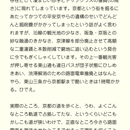
存在として凄まじい赤字とトップクラスの運賃(の高
さ)に現れてしまっています。京都という街を掘るに
あたってかつての平安京やらの遺構のせいでどんど
んと掘削費がかかってしまったという話がよく言わ
れますが、沿線の観光地の少なさ、阪急・京阪との
妙な融通のきかなさ、京津線を部分廃止させて高額
な二重運賃と本数削減で窮地に追い込むという具合
に今でもぎくしゃくしています。その上一番観光客
が押し寄せる東山通も連日バスが団子状態にひしめ
きあい、渋滞解消のための路面電車撤廃とはなんと
やら、東山三条から京都駅まで酷いときは1時間かか
る。ひでえ。
実際のところ、京都の道を歩くと、うわ、よくこん
なところ軌道で占拠してたな、というくらいどこも
かしこも道が狭いわけで、正直なところ今さら路面