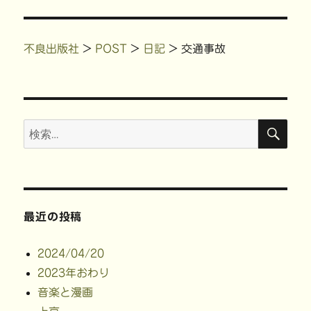
シ
稿:
す
)
ョ
不良出版社
>
POST
>
日記
>
交通事故
ン
検
検
索
索:
最近の投稿
2024/04/20
2023年おわり
音楽と漫画