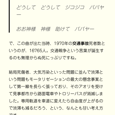
どうして どうして ジコジコ パパヤ
ー
おお神様 神様 助けて パパヤー
で、この曲が出た当時、1970年の
交通事故
死者数と
いうのが、16765人。交通戦争という言葉が誕生す
るのも無理からぬ死にっぷりですね。
結局死傷者、大気汚染といった問題に並んで渋滞と
いう問題もモータリゼーションの最大の懸念事案と
して第一線を長らく張っており、そのアオリを受け
て見事都市から路面電車やトロリーバスが消滅しま
した。専用軌道を車道に変えたら自由度が上がるの
で渋滞も減るだろう、という、なんとも甘い考え方