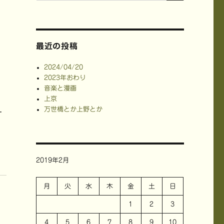
最近の投稿
2024/04/20
2023年おわり
音楽と漫画
上京
万世橋とか上野とか
ー
2019年2月
月
火
水
木
金
土
日
1
2
3
4
5
6
7
8
9
10