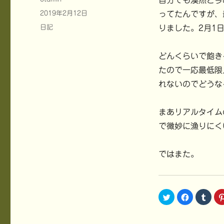
自分でも漠然と今
稿
投
2019年2月12日
ってたんですが、
者
稿
カ
日記
りました。2月1
日:
テ
ゴ
どんくらいで飽き
リ
ー
たので一応最低限
れないのでどうな
まあリアルタイム
で微妙に漁りにく
ではまた。
ク
F
ク
リ
a
リ
ッ
c
ッ
ク
e
ク
し
b
し