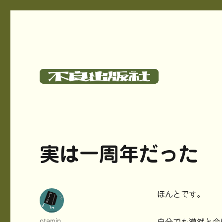
碓氷さつしとサークル《不良出版社》のサイト
不良出版社
実は一周年だった
ほんとです。
投
otamin