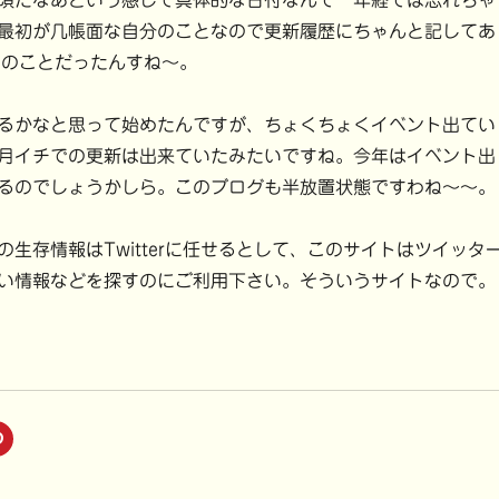
頃だなあという感じで具体的な日付なんて一年経てば忘れちゃ
最初が几帳面な自分のことなので更新履歴にちゃんと記してあ
日のことだったんすね〜。
るかなと思って始めたんですが、ちょくちょくイベント出てい
月イチでの更新は出来ていたみたいですね。今年はイベント出
るのでしょうかしら。このブログも半放置状態ですわね〜〜。
の生存情報はTwitterに任せるとして、このサイトはツイッタ
い情報などを探すのにご利用下さい。そういうサイトなので。
ク
リ
ッ
ク
し