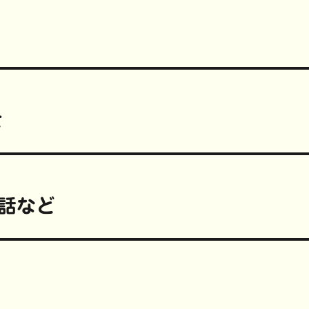
て
P
i
n
t
e
r
e
s
t
で
共
有
(
せ
新
し
い
ウ
ィ
ン
ド
ウ
で
開
話など
き
ま
す
)