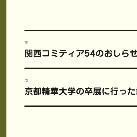
て
o
て
T
o
T
w
k
u
i
で
m
t
共
b
t
有
l
e
す
r
r
る
で
で
に
共
共
は
有
投
有
ク
(
(
リ
新
前
新
ッ
し
稿
し
ク
い
関西コミティア54のおしら
前
い
し
ウ
ウ
て
ィ
ィ
く
ン
の
ナ
ン
だ
ド
ド
さ
ウ
投
ウ
い
で
ビ
で
(
開
稿:
開
新
き
次
き
し
ま
ま
い
す
ゲ
京都精華大学の卒展に行った
す
ウ
)
次
)
ィ
ン
の
ー
ド
ウ
投
で
開
シ
き
稿:
ま
す
ョ
)