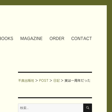
BOOKS
MAGAZINE
ORDER
CONTACT
不良出版社
>
POST
>
日記
>
実は一周年だった
検
検
索
索: