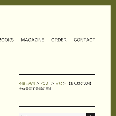
BOOKS
MAGAZINE
ORDER
CONTACT
不良出版社
>
POST
>
日記
>
【おたログ004】
大体最初で最後の宵山
検
検