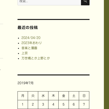
索
索:
最近の投稿
2024/04/20
2023年おわり
音楽と漫画
上京
万世橋とか上野とか
。
2019年7月
月
火
水
木
金
土
日
1
2
3
4
5
6
7