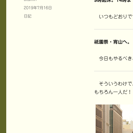
9時起床。14時
稿
投
2019年7月16日
者
稿
カ
日記
いつもどおりで
日:
テ
ゴ
リ
ー
祗園祭・宵山へ。
今日もやるべき
そういうわけで、
もちろん一人だ！