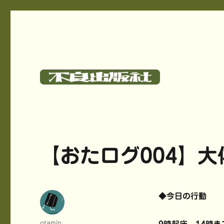
碓氷さつしとサークル《不良出版社》のサイト
不良出版社
【おたログ004】
◆今日の行動
投
otamin