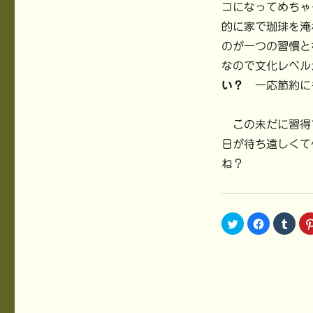
コになってめちゃ
的に家で珈琲を淹
のが一つの習慣と
なので文化レベル
い？
一応節約に
この未だに習得
日が待ち遠しくて
ね？
ク
F
ク
リ
a
リ
ッ
c
ッ
ク
e
ク
し
b
し
て
o
て
T
o
T
w
k
u
i
で
m
t
共
b
t
有
l