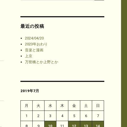
最近の投稿
2024/04/20
2023年おわり
音楽と漫画
上京
万世橋とか上野とか
2019年7月
月
火
水
木
金
土
日
1
2
3
4
5
6
7
8
9
10
11
12
13
14