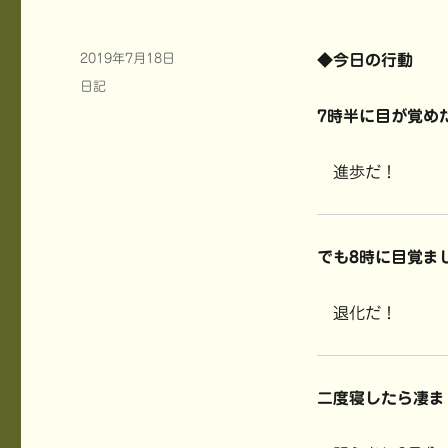
投
2019年7月18日
◆今日の行動
稿
カ
日記
日:
テ
7時半に目が覚め
ゴ
リ
ー
進歩だ！
でも8時に目覚ま
退化だ！
二度寝したら凄ま