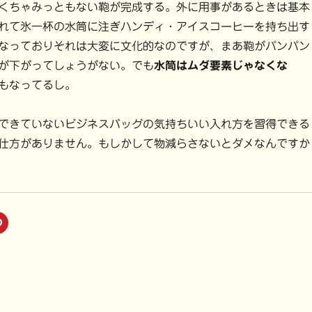
くちゃみっともない鞄が完成する。外に用事があるときは基本
れて氷一杯の水筒に注ぎハンディ・アイスコーヒーを持ち出す
なっておりそれは大変に文化的なのですが、まあ鞄がパンパン
が下がってしょうがない。でも
水筒はムダ要素じゃなくな
もなってるし。
できていないビジネスバッグの気持ちいい入れ方を習得できる
仕方がありません。もしかして物減らさないとダメなんですか
ク
リ
ッ
ク
し
て
P
i
n
t
e