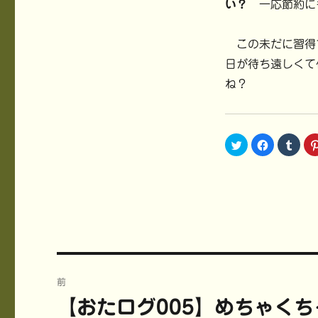
い？
一応節約に
この未だに習得
日が待ち遠しくて
ね？
ク
F
ク
リ
a
リ
ッ
c
ッ
ク
e
ク
し
b
し
て
o
て
T
o
T
w
k
u
i
で
m
t
共
b
t
有
l
e
す
r
r
る
で
で
に
共
共
は
有
投
有
ク
(
(
リ
新
前
新
ッ
し
稿
し
ク
い
【おたログ005】めちゃく
前
い
し
ウ
ウ
て
ィ