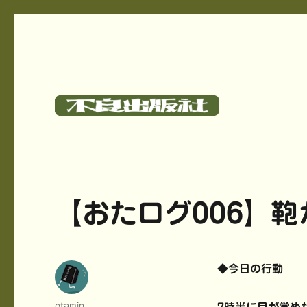
碓氷さつしとサークル《不良出版社》のサイト
不良出版社
【おたログ006】
◆今日の行動
投
otamin