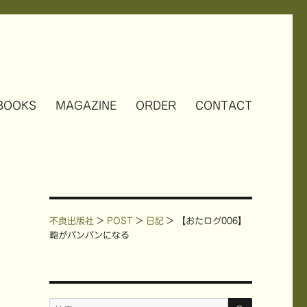
BOOKS
MAGAZINE
ORDER
CONTACT
不良出版社
>
POST
>
日記
>
【おたログ006】
鞄がパンパンになる
検
検