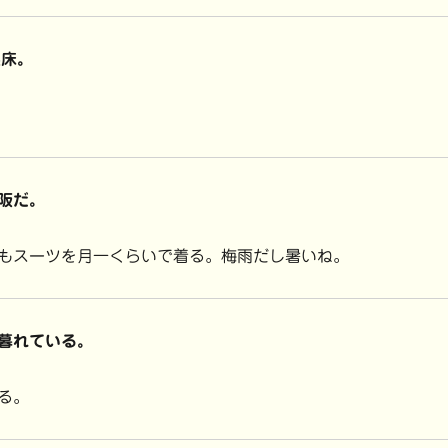
起床。
阪だ。
もスーツを月一くらいで着る。梅雨だし暑いね。
暮れている。
る。