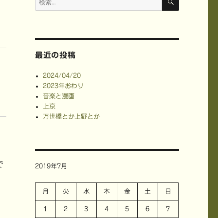
索
索:
最近の投稿
2024/04/20
2023年おわり
音楽と漫画
上京
万世橋とか上野とか
で
2019年7月
月
火
水
木
金
土
日
1
2
3
4
5
6
7