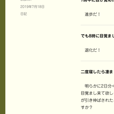
7時半に目が覚め
稿
投
2019年7月18日
者
稿
カ
日記
進歩だ！
日:
テ
ゴ
リ
ー
でも8時に目覚ま
退化だ！
二度寝したら凄ま
明らかに2日分く
目覚まし来て欲し
が引き伸ばされた
すか？