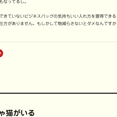
もなってるし。
できていないビジネスバッグの気持ちいい入れ方を習得できる
仕方がありません。もしかして物減らさないとダメなんですか
ク
リ
ッ
ク
し
て
P
i
n
t
e
r
e
s
t
で
共
有
(
ちゃ猫がいる
新
し