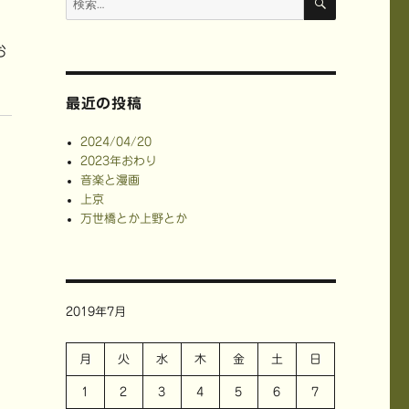
索
索:
お
。
最近の投稿
2024/04/20
2023年おわり
音楽と漫画
上京
万世橋とか上野とか
2019年7月
月
火
水
木
金
土
日
1
2
3
4
5
6
7