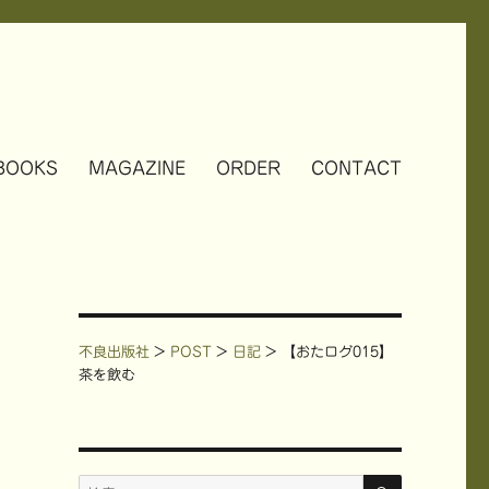
BOOKS
MAGAZINE
ORDER
CONTACT
不良出版社
>
POST
>
日記
>
【おたログ015】
茶を飲む
検
検