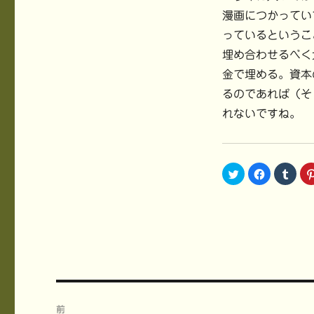
漫画につかってい
っているというこ
埋め合わせるべく
金で埋める。資本
るのであれば（そ
れないですね。
ク
F
ク
リ
a
リ
ッ
c
ッ
ク
e
ク
し
b
し
て
o
て
T
o
T
w
k
u
i
で
m
t
共
b
t
有
l
e
す
r
r
る
で
で
に
共
共
は
有
投
有
ク
(
(
リ
新
前