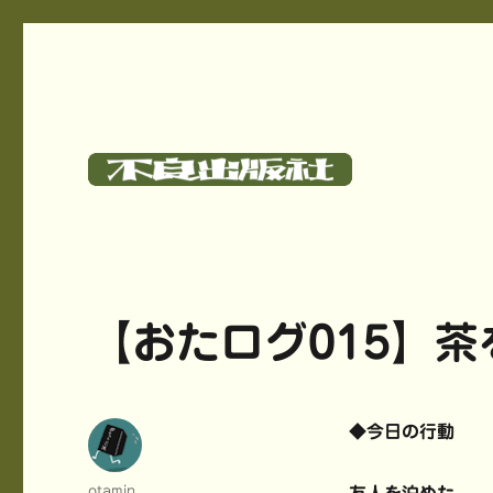
碓氷さつしとサークル《不良出版社》のサイト
不良出版社
【おたログ015】茶
◆今日の行動
投
otamin