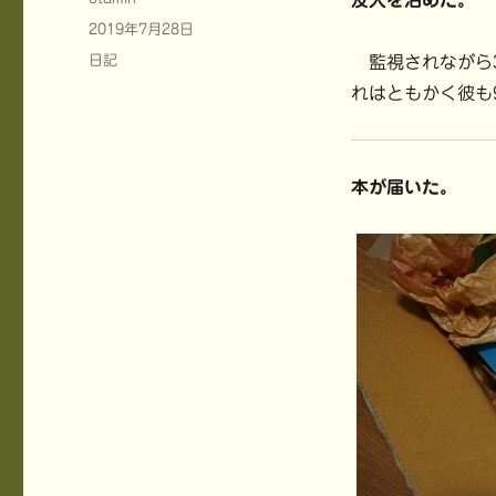
友人を泊めた。
稿
投
2019年7月28日
者
稿
カ
日記
監視されながら3
日:
テ
れはともかく彼も
ゴ
リ
ー
本が届いた。