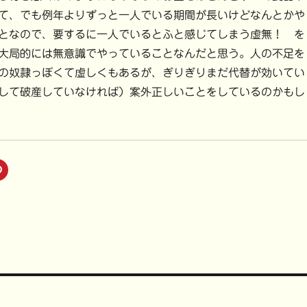
て、でも例年よりずっと一人でいる期間が長いけどなんとかや
となので、要するに一人でいるとふと感じてしまう虚無！ を
大局的には無意識でやっていることなんだと思う。人の不足を
の奴隷っぽくて虚しくもあるが、ぎりぎりまだ代替が効いてい
して破産していなければ）案外正しいことをしているのかもし
ク
リ
ッ
ク
し
て
P
i
n
t
e
r
e
s
t
で
共