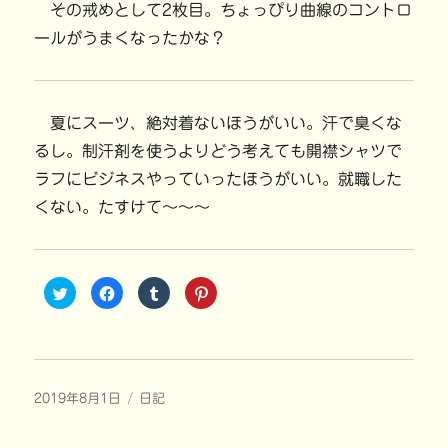
その戒めとして2枚目。ちょっぴり曲線のコントロ
ールがうまくなったかな？
夏にスーツ、絶対着ないほうがいい。汗で臭くな
るし。制汗剤を使うよりどう考えても開襟シャツで
ラフにビジネスやっていったほうがいい。就職した
くない。たすけて〜〜〜
ク
F
ク
ク
リ
a
リ
リ
ッ
c
ッ
ッ
ク
e
ク
ク
し
b
し
し
て
o
て
て
T
o
T
P
w
k
u
i
i
で
m
n
投
カ
2019年8月1日
t
共
日記
b
t
t
有
l
e
稿
テ
e
す
r
r
r
る
で
e
日:
ゴ
で
に
共
s