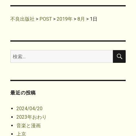
共
は
リ
有
t
有
ク
(
で
ー
(
リ
新
共
新
ッ
し
有
し
ク
い
(
不良出版社
>
POST
>
2019年
>
8月
>
1日
い
し
ウ
新
ウ
て
ィ
し
ィ
く
ン
い
ン
だ
ド
ウ
ド
さ
ウ
ィ
ウ
い
で
ン
で
(
開
ド
開
新
き
ウ
き
し
ま
で
検
検
ま
い
す
開
索
す
ウ
)
き
索:
)
ィ
ま
ン
す
ド
)
ウ
で
開
き
ま
す
最近の投稿
)
2024/04/20
2023年おわり
音楽と漫画
上京