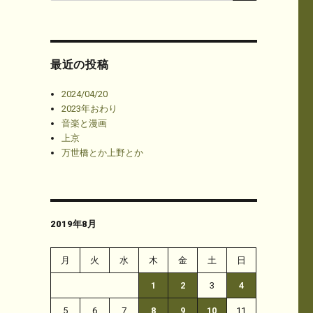
最近の投稿
2024/04/20
2023年おわり
音楽と漫画
上京
万世橋とか上野とか
2019年8月
月
火
水
木
金
土
日
1
2
3
4
5
6
7
8
9
10
11