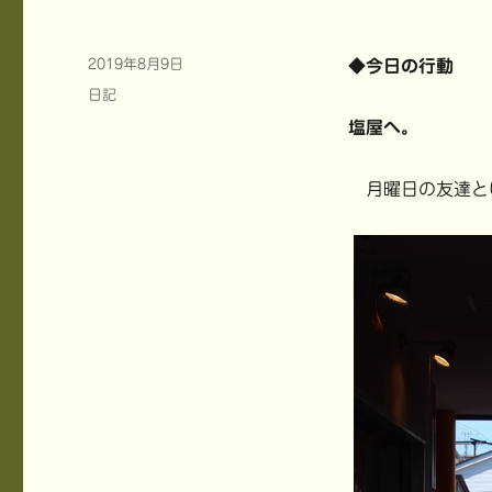
投
2019年8月9日
◆今日の行動
稿
カ
日記
日:
テ
塩屋へ。
ゴ
リ
ー
月曜日の友達と