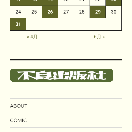
24
25
26
27
28
29
30
31
« 4月
6月 »
ABOUT
COMIC