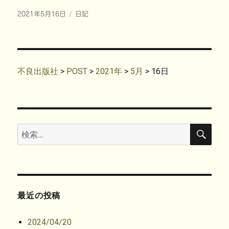
w
k
u
i
i
で
m
n
投
カ
2021年5月16日
t
共
日記
b
t
t
有
l
e
稿
テ
e
す
r
r
r
る
で
e
日:
ゴ
で
に
共
s
共
は
リ
有
t
有
ク
(
で
ー
(
リ
新
共
新
ッ
し
有
し
ク
い
(
不良出版社
>
POST
>
2021年
>
5月
>
16日
い
し
ウ
新
ウ
て
ィ
し
ィ
く
ン
い
ン
だ
ド
ウ
ド
さ
ウ
ィ
ウ
い
で
ン
で
(
開
ド
開
新
き
ウ
き
し
ま
で
検
検
ま
い
す
開
索
す
ウ
)
き
索:
)
ィ
ま
ン
す
ド
)
ウ
で
開
き
ま
す
最近の投稿
)
2024/04/20