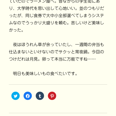
ていたのでラーメン屋へ。昔ながらの学生街にあ
り、大学時代を思い出して心地いい。並のつもりだ
ったが、同じ食券で大中小全部選べてしまうシステ
ムなのでうっかり大盛りを頼む。苦しいけど美味し
かった。
夜はほうれん草が余っていたし、一週間の弁当も
仕込まないといけないのでサクッと常夜鍋。今回の
つけだれは月見。卵って本当に万能ですね……
明日も美味しいもの食べたいです。
ク
F
ク
ク
リ
a
リ
リ
ッ
c
ッ
ッ
ク
e
ク
ク
し
b
し
し
て
o
て
て
T
o
T
P