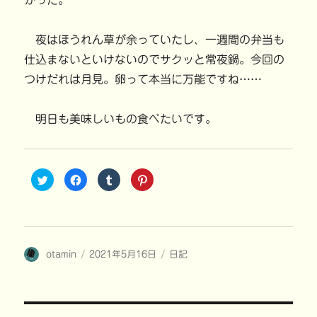
かった。
夜はほうれん草が余っていたし、一週間の弁当も
仕込まないといけないのでサクッと常夜鍋。今回の
つけだれは月見。卵って本当に万能ですね……
明日も美味しいもの食べたいです。
ク
F
ク
ク
リ
a
リ
リ
ッ
c
ッ
ッ
ク
e
ク
ク
し
b
し
し
て
o
て
て
T
o
T
P
w
k
u
i
i
で
m
n
投
投
カ
otamin
t
共
2021年5月16日
b
t
日記
t
有
l
e
稿
稿
テ
e
す
r
r
r
る
で
e
者
日:
ゴ
で
に
共
s
共
は
有
t
リ
有
ク
(
で
ー
(
リ
新
共