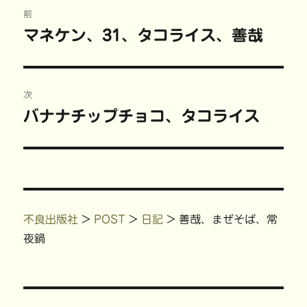
投
新
ッ
し
有
し
ク
い
(
前
い
し
ウ
新
稿
ウ
て
ィ
し
マネケン、31、タコライス、善哉
前
ィ
く
ン
い
ン
だ
ド
ウ
の
ド
さ
ウ
ィ
ナ
ウ
い
で
ン
で
(
開
ド
投
開
新
き
ウ
ビ
き
し
ま
で
稿:
次
ま
い
す
開
す
ウ
)
き
)
ィ
ま
ゲ
バナナチップチョコ、タコライス
次
ン
す
ド
)
の
ウ
ー
で
開
投
き
ま
シ
稿:
す
)
ョ
不良出版社
>
POST
>
日記
>
善哉、まぜそば、常
ン
夜鍋