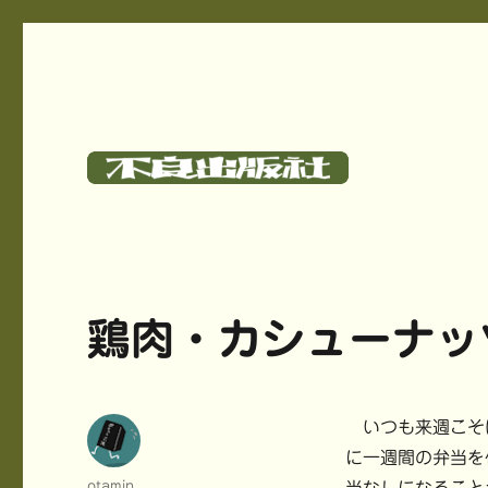
碓氷さつしとサークル《不良出版社》のサイト
不良出版社
鶏肉・カシューナッ
いつも来週こそ
に一週間の弁当を
投
otamin