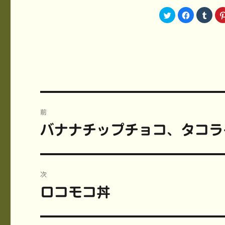
ク
F
ク
リ
a
リ
ッ
c
ッ
ク
e
ク
し
b
し
て
o
て
T
o
T
w
k
u
i
で
m
t
共
b
t
有
l
e
す
r
r
る
で
で
に
共
共
は
有
投
有
ク
(
(
リ
新
前
新
ッ
し
稿
し
ク
い
バナナチップチョコ、タコラ
前
い
し
ウ
ウ
て
ィ
ィ
く
ン
の
ナ
ン
だ
ド
ド
さ
ウ
投
ウ
い
で
ビ
で
(
開
稿:
開
新
き
次
き
し
ま
ま
い
す
ゲ
ロコモコ丼
す
ウ
)
次
)
ィ
ン
の
ー
ド
ウ
投
で
開