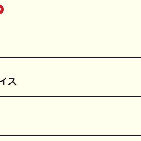
ク
リ
ッ
ク
し
て
P
i
n
t
e
r
e
s
t
で
共
有
(
イス
新
し
い
ウ
ィ
ン
ド
ウ
で
開
き
ま
す
)