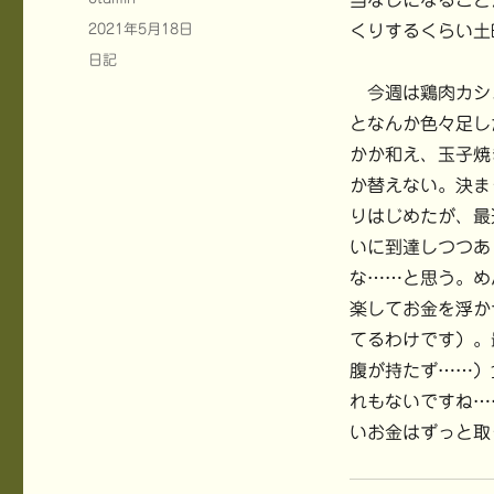
当なしになること
稿
投
2021年5月18日
くりするくらい土
者
稿
カ
日記
日:
テ
今週は鶏肉カシ
ゴ
となんか色々足し
リ
ー
かか和え、玉子焼
か替えない。決ま
りはじめたが、最
いに到達しつつあ
な……と思う。め
楽してお金を浮か
てるわけです）。
腹が持たず……）
れもないですね…
いお金はずっと取