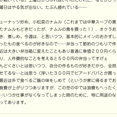
が続いている。土曜日から作ればいいのだけれど、なぜかびっ
曜日はやる気が出ない。たぶん疲れている……
ューナッツ炒め、小松菜のナムル（これまでは中華スープの素
たナムルもどきだったが、ナムルの素を買った！）、オクラお
き、煮しめ。今週は、と言いつつ、基本的にメインのおかずし
ったもの食べるのが好きなので……弁当って節約のつもりで作
近は大きい弁当箱に変えたこともあり普通に単価２００円くら
り、人件費的なことを考えると５００円の弁当ってすげぇ
んどくさいとは思いつつ、自分の作るものが好きだから、全然
せてるな…とは思う（浮いた３００円でビアードパパとか買っ
最近は外で食べるご飯の味をしめて（というか家に帰るまでお
食費が上がりつつありますが、この世の中では浪費もへったく
…いつか仕事がなくなってしまった時のために、特に用途のな
ってあります。