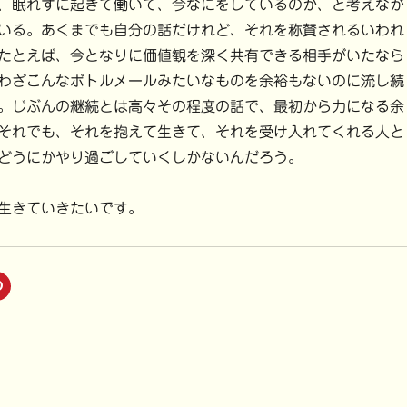
、眠れずに起きて働いて、今なにをしているのか、と考えなが
いる。あくまでも自分の話だけれど、それを称賛されるいわれ
たとえば、今となりに価値観を深く共有できる相手がいたなら
わざこんなボトルメールみたいなものを余裕もないのに流し続
。じぶんの継続とは高々その程度の話で、最初から力になる余
それでも、それを抱えて生きて、それを受け入れてくれる人と
どうにかやり過ごしていくしかないんだろう。
生きていきたいです。
ク
リ
ッ
ク
し
て
P
i
n
t
e
r