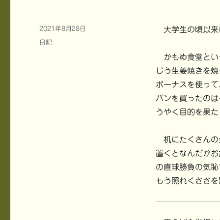
投
2021年8月28日
大学生の頃以来
稿
カ
日記
日:
テ
かもめ食堂とい
ゴ
じう生姜焼きを焼
リ
ー
ボーナスを使って
パンを買ったのは
うやく目的を果た
机にたくさんの
置くとなんだかお
の直球勝負の気恥
もう照れくささを