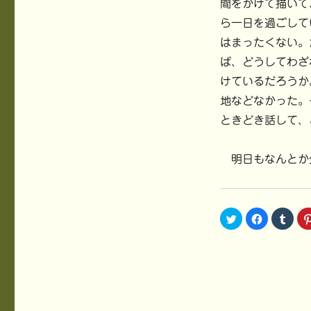
間をかけて描いて
ら一日を過ごして
はまったくない。
ば、どうしてわざ
けているだろうか
地などなかった。
ときどき話して、
明日もなんとか
ク
F
ク
リ
a
リ
ッ
c
ッ
ク
e
ク
し
b
し
て
o
て
T
o
T
w
k
u
i
で
m
t
共
b
t
有
l
e
す
r