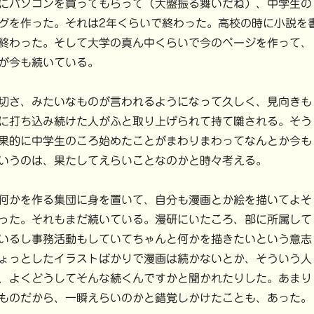
にパソコンを買ってもらって（大盤振る舞いだね）、中学生の
グを作った。それは2年くらいで終わった。高校の時に小説を
終わった。そして大学の真ん中くらいで今のページを作って、
が今も続いている。
切さ、みたいなものが言われるようになって久しく、見向きも
に打ち込み続けた人がふと取り上げられて持て囃される。そう
果的に中学生のころ始めたことがまわりまわってなんとか今も
いうのは、果たしてえらいことなのかと時々考える。
何かを作る集団に身を置いて、自分も漫画とか絵を描いてよそ
った。それもまだ続いている。漫研にいたころ、部に所属して
いるし事務活動もしていてちゃんと何かを描きたいという意志
ょっとしたイラストばかりで漫画は続かないとか、そういう人
、よくどうしてそんな続くんですかと聞かれたりした。あまり
ものだから、一瞬えらいのかと錯覚しかけたことも、あった。