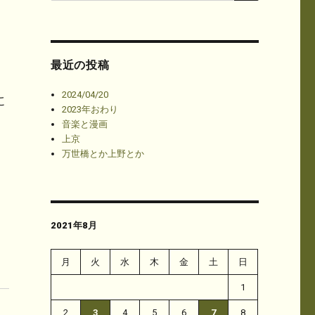
最近の投稿
2024/04/20
に
2023年おわり
音楽と漫画
上京
万世橋とか上野とか
2021年8月
、
月
火
水
木
金
土
日
1
2
3
4
5
6
7
8