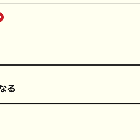
ク
リ
ッ
ク
し
て
P
i
n
t
e
r
e
s
t
で
共
有
(
なる
新
し
い
ウ
ィ
ン
ド
ウ
で
開
き
ま
す
)