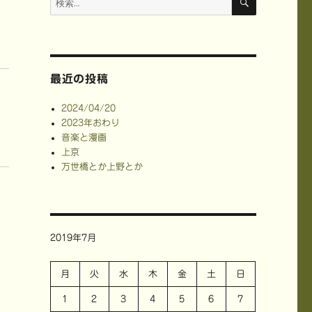
索
索:
最近の投稿
2024/04/20
2023年おわり
音楽と漫画
上京
万世橋とか上野とか
2019年7月
月
火
水
木
金
土
日
1
2
3
4
5
6
7