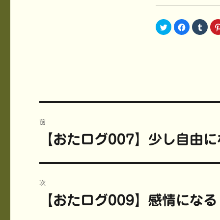
ク
F
ク
リ
a
リ
ッ
c
ッ
ク
e
ク
し
b
し
て
o
て
T
o
T
w
k
u
i
で
m
t
共
b
t
有
l
e
す
r
r
る
で
で
に
共
共
は
有
投
有
ク
(
(
リ
新
前
新
ッ
し
稿
し
ク
い
【おたログ007】少し自由に
前
い
し
ウ
ウ
て
ィ
ィ
く
ン
の
ナ
ン
だ
ド
ド
さ
ウ
投
ウ
い
で
ビ
で
(
開
稿:
開
新
き
次
き
し
ま
ま
い
す
ゲ
【おたログ009】感情になる
す
ウ
)
次
)
ィ
ン
の
ー
ド