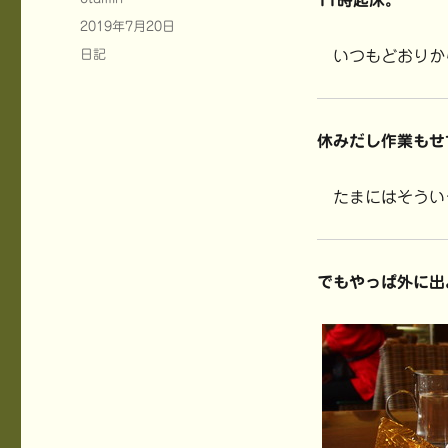
11時起床。
稿
投
2019年7月20日
者
稿
カ
日記
いつもどおりか
日:
テ
ゴ
リ
ー
休みだし作業もせ
たまにはそういう
でもやっぱ外に出