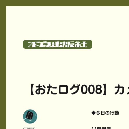
碓氷さつしとサークル《不良出版社》のサイト
不良出版社
【おたログ008】
◆今日の行動
投
otamin