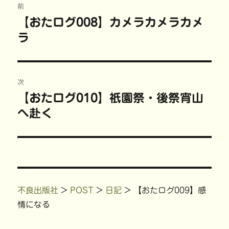
し
ク
い
(
前
い
し
ウ
新
稿
ウ
て
ィ
し
【おたログ008】カメラカメラカメ
前
ィ
く
ン
い
ン
だ
ド
ウ
ラ
の
ド
さ
ウ
ィ
ナ
ウ
い
で
ン
で
(
開
ド
投
開
新
き
ウ
ビ
き
し
ま
で
稿:
ま
い
す
開
す
ウ
)
き
)
ィ
ま
ゲ
次
ン
す
ド
)
【おたログ010】祇園祭・後祭宵山
次
ウ
ー
で
開
へ赴く
の
き
ま
シ
投
す
)
稿:
ョ
ン
不良出版社
>
POST
>
日記
>
【おたログ009】感
情になる