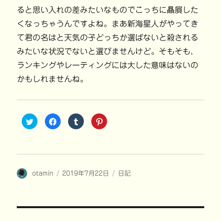
ると思い入れの差みたいなものでこっちに贔屓した
くなっちゃうんですよね。まあ新海星人がやってき
て君の名はと天気の子どっちか選ばないと殺される
みたいな状況でないと選びませんけど。そもそも、
ランキングやレーティングには大した意味はないの
かもしれませんね。
ク
F
ク
ク
リ
a
リ
リ
ッ
c
ッ
ッ
ク
e
ク
ク
し
b
し
し
て
o
て
て
T
o
T
P
w
k
u
i
i
で
m
n
投
投
カ
otamin
t
共
2019年7月22日
b
t
日記
t
有
l
e
稿
稿
テ
e
す
r
r
r
る
で
e
者
日:
ゴ
で
に
共
s
共
は
有
t
リ
有
ク
(
で
ー
(
リ
新
共
投
新
ッ
し
有