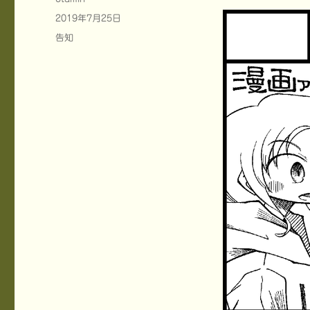
稿
投
2019年7月25日
者
稿
カ
告知
日:
テ
ゴ
リ
ー