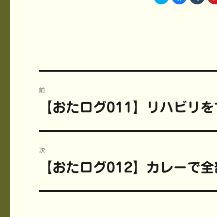
リ
a
リ
ッ
c
ッ
ク
e
ク
し
b
し
て
o
て
T
o
T
w
k
u
i
で
m
t
共
b
t
有
l
e
す
r
r
る
で
で
に
共
共
は
有
投
有
ク
(
(
リ
新
前
新
ッ
し
稿
し
ク
い
【おたログ011】リハビリを
前
い
し
ウ
ウ
て
ィ
ィ
く
ン
の
ナ
ン
だ
ド
ド
さ
ウ
投
ウ
い
で
ビ
で
(
開
稿:
開
新
き
次
き
し
ま
ま
い
す
ゲ
【おたログ012】カレーで
す
ウ
)
次
)
ィ
ン
の
ー
ド
ウ
投
で
開
シ
き
稿:
ま
す