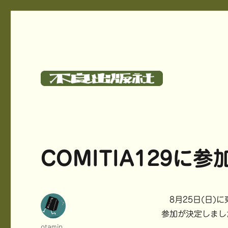
碓氷さつしとサークル《不良出版社》のサイト
不良出版社
COMITIA129に
8月25日(日)に
参加が決定しまし
投
otamin