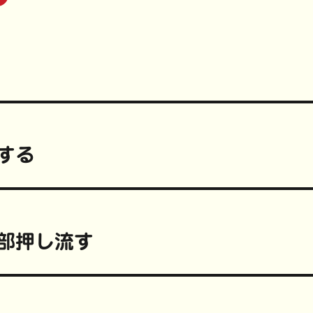
リ
ッ
ク
し
て
P
i
n
t
e
r
e
s
t
で
共
有
(
する
新
し
い
ウ
ィ
ン
ド
ウ
で
開
全部押し流す
き
ま
す
)