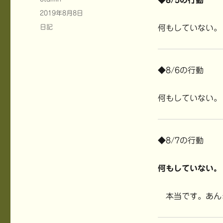
◆8/5の行動
稿
投
2019年8月8日
者
稿
カ
日記
何もしていない。
日:
テ
ゴ
リ
ー
◆8/6の行動
何もしていない。
◆8/7の行動
何もしていない。
本当です。あん