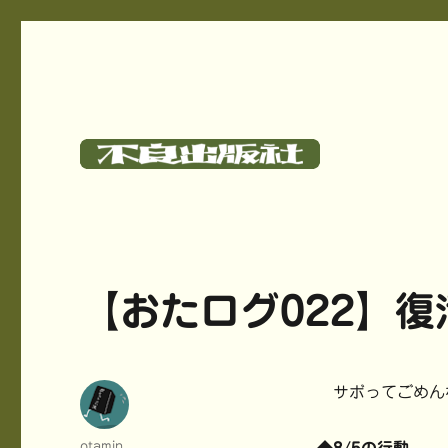
碓氷さつしとサークル《不良出版社》のサイト
不良出版社
【おたログ022】復
サボってごめん
投
otamin