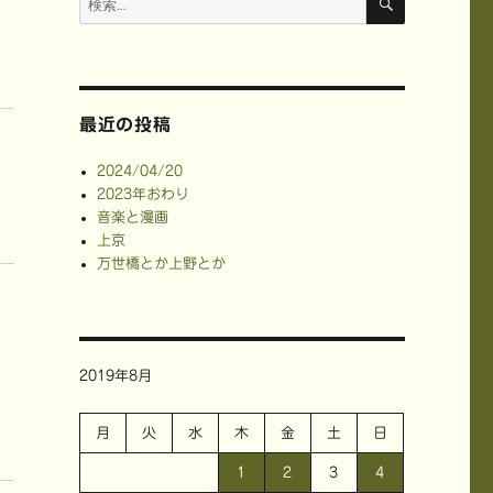
索
索:
最近の投稿
2024/04/20
2023年おわり
音楽と漫画
上京
万世橋とか上野とか
2019年8月
月
火
水
木
金
土
日
1
2
3
4