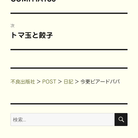
ィ
く
ン
い
ン
だ
ド
ウ
の
ド
さ
ウ
ィ
ナ
ウ
い
で
ン
で
(
開
ド
投
開
新
き
ウ
ビ
き
し
ま
で
稿:
次
ま
い
す
開
す
ウ
)
き
)
ィ
ま
ゲ
トマ玉と餃子
次
ン
す
ド
)
の
ウ
ー
で
開
投
き
ま
シ
稿:
す
)
ョ
不良出版社
>
POST
>
日記
>
今更ビアードパパ
ン
検
検
索
索: