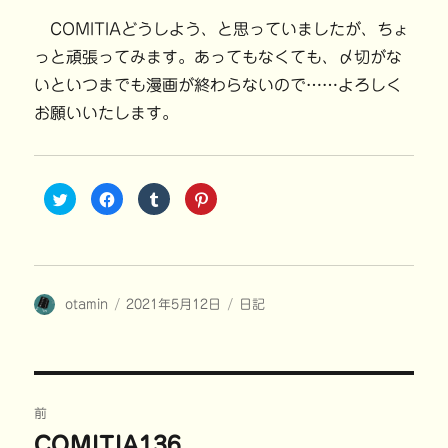
COMITIAどうしよう、と思っていましたが、ちょ
っと頑張ってみます。あってもなくても、〆切がな
いといつまでも漫画が終わらないので……よろしく
お願いいたします。
ク
F
ク
ク
リ
a
リ
リ
ッ
c
ッ
ッ
ク
e
ク
ク
し
b
し
し
て
o
て
て
T
o
T
P
w
k
u
i
i
で
m
n
投
投
カ
otamin
t
共
2021年5月12日
b
t
日記
t
有
l
e
稿
稿
テ
e
す
r
r
r
る
で
e
者
日:
ゴ
で
に
共
s
共
は
有
t
リ
有
ク
(
で
ー
(
リ
新
共
投
新
ッ
し
有
し
ク
い
(
前
い
し
ウ
新
稿
ウ
て
ィ
し
COMITIA136
前