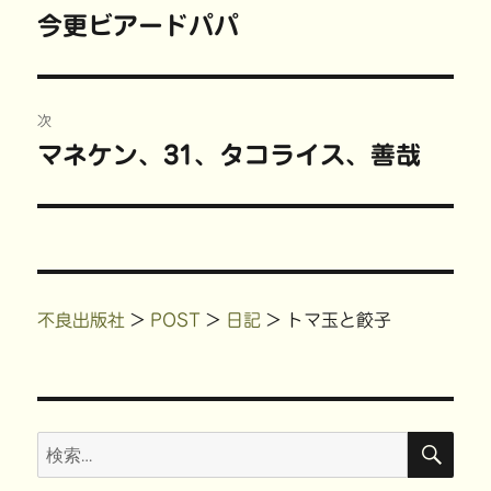
い
し
ウ
新
稿
ウ
て
ィ
し
今更ビアードパパ
前
ィ
く
ン
い
ン
だ
ド
ウ
の
ド
さ
ウ
ィ
ナ
ウ
い
で
ン
で
(
開
ド
投
開
新
き
ウ
ビ
き
し
ま
で
稿:
次
ま
い
す
開
す
ウ
)
き
)
ィ
ま
ゲ
マネケン、31、タコライス、善哉
次
ン
す
ド
)
の
ウ
ー
で
開
投
き
ま
シ
稿:
す
)
ョ
不良出版社
>
POST
>
日記
>
トマ玉と餃子
ン
検
検
索
索: