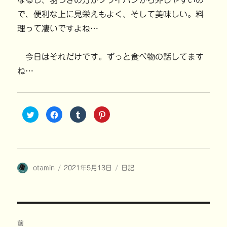
なるし、羽つきの方がフライパンから外しやすいの
で、便利な上に見栄えもよく、そして美味しい。料
理って凄いですよね…
今日はそれだけです。ずっと食べ物の話してます
ね…
ク
F
ク
ク
リ
a
リ
リ
ッ
c
ッ
ッ
ク
e
ク
ク
し
b
し
し
て
o
て
て
T
o
T
P
w
k
u
i
i
で
m
n
投
投
カ
otamin
t
共
2021年5月13日
b
t
日記
t
有
l
e
稿
稿
テ
e
す
r
r
r
る
で
e
者
日:
ゴ
で
に
共
s
共
は
有
t
リ
有
ク
(
で
ー
(
リ
新
共
投
新
ッ
し
有
し
ク
い
(
前