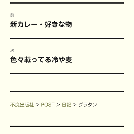
共
は
有
t
リ
有
ク
(
で
ー
(
リ
新
共
投
新
ッ
し
有
し
ク
い
(
前
い
し
ウ
新
稿
ウ
て
ィ
し
新カレー・好きな物
前
ィ
く
ン
い
ン
だ
ド
ウ
の
ド
さ
ウ
ィ
ナ
ウ
い
で
ン
で
(
開
ド
投
開
新
き
ウ
ビ
き
し
ま
で
稿:
次
ま
い
す
開
す
ウ
)
き
)
ィ
ま
ゲ
色々載ってる冷や麦
次
ン
す
ド
)
の
ウ
ー
で
開
投
き
ま
シ
稿:
す
)
ョ
不良出版社
>
POST
>
日記
>
グラタン
ン