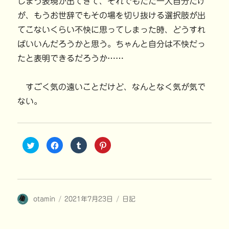
しまう表現が出てきて、それでもただ一人自分だけ
が、もうお世辞でもその場を切り抜ける選択肢が出
てこないくらい不快に思ってしまった時、どうすれ
ばいいんだろうかと思う。ちゃんと自分は不快だっ
たと表明できるだろうか……
すごく気の遠いことだけど、なんとなく気が気で
ない。
ク
F
ク
ク
リ
a
リ
リ
ッ
c
ッ
ッ
ク
e
ク
ク
し
b
し
し
て
o
て
て
T
o
T
P
w
k
u
i
i
で
m
n
投
投
カ
otamin
t
共
2021年7月23日
b
t
日記
t
有
l
e
稿
稿
テ
e
す
r
r
r
る
で
e
者
日:
ゴ
で
に
共
s