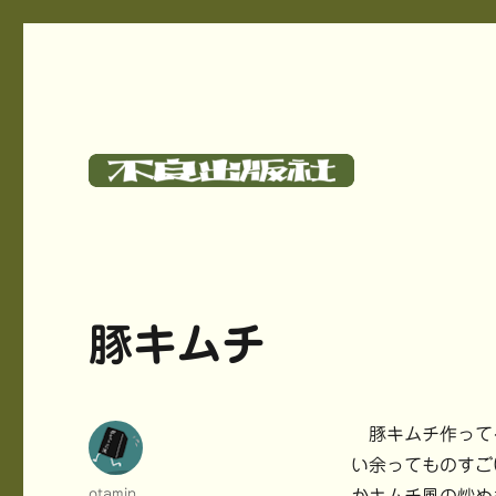
碓氷さつしとサークル《不良出版社》のサイト
不良出版社
豚キムチ
豚キムチ作ってる
い余ってものすご
投
otamin