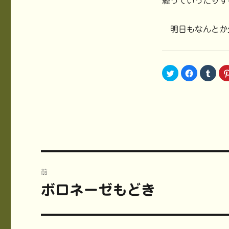
経っていったりす
明日もなんとか
ク
F
ク
リ
a
リ
ッ
c
ッ
ク
e
ク
し
b
し
て
o
て
T
o
T
w
k
u
i
で
m
t
共
b
t
有
l
e
す
r
r
る
で
で
に
共
共
は
有
投
有
ク
(
(
リ
新
前
新
ッ
し
稿
し
ク
い
ボロネーゼもどき
前
い
し
ウ
ウ
て
ィ
ィ
く
ン
の
ナ
ン
だ
ド
ド
さ
ウ
投
ウ
い
で
ビ
で
(
開