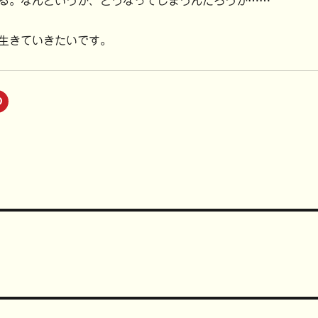
る。なんというか、どうなってしまうんだろうか……
生きていきたいです。
ク
リ
ッ
ク
し
て
P
i
n
t
e
r
e
s
t
で
共
有
(
新
し
い
ウ
ィ
ン
ド