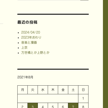
最近の投稿
2024/04/20
2023年おわり
音楽と漫画
上京
万世橋とか上野とか
2021年8月
月
火
水
木
金
土
日
1
2
3
4
5
6
7
8