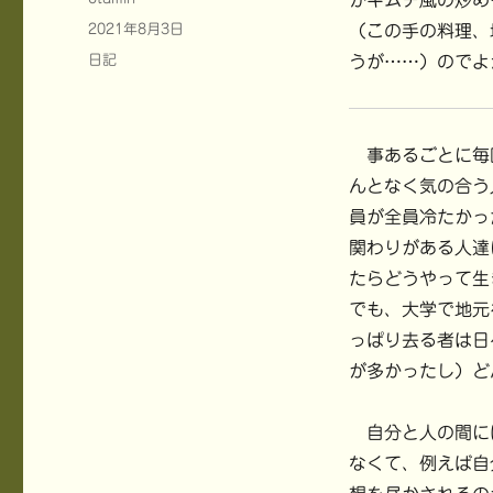
かキムチ風の炒め
稿
投
2021年8月3日
（この手の料理、
者
稿
カ
日記
うが……）のでよ
日:
テ
ゴ
リ
ー
事あるごとに毎
んとなく気の合う
員が全員冷たかっ
関わりがある人達
たらどうやって生
でも、大学で地元
っぱり去る者は日
が多かったし）ど
自分と人の間に
なくて、例えば自