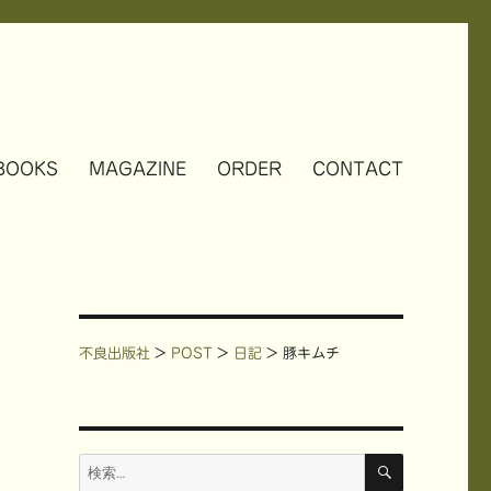
BOOKS
MAGAZINE
ORDER
CONTACT
不良出版社
>
POST
>
日記
>
豚キムチ
検
検
索
索: